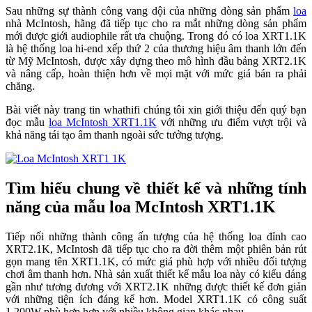
Sau những sự thành công vang dội của những dòng sản phẩm
loa
nhà McIntosh, hãng đã tiếp tục cho ra mắt những dòng sản phẩm
mới được giới audiophile rất ưa chuộng. Trong đó có loa XRT1.1K
là hệ thống loa hi-end xếp thứ 2 của thương hiệu âm thanh lớn đến
từ Mỹ McIntosh, được xây dựng theo mô hình đầu bảng XRT2.1K
và nâng cấp, hoàn thiện hơn về mọi mặt với mức giá bán ra phải
chăng.
Bài viết này trang tin whathifi chúng tôi xin giới thiệu đến quý bạn
đọc mẫu
loa McIntosh XRT1.1K
với những ưu điểm vượt trội và
khả năng tái tạo âm thanh ngoài sức tưởng tượng.
Tìm hiểu chung về thiết kế và những tính
năng của mẫu loa McIntosh XRT1.1K
Tiếp nối những thành công ấn tượng của hệ thống loa đỉnh cao
XRT2.1K, McIntosh đã tiếp tục cho ra đời thêm một phiên bản rút
gọn mang tên XRT1.1K, có mức giá phù hợp với nhiều đối tượng
chơi âm thanh hơn. Nhà sản xuất thiết kế mẫu loa này có kiểu dáng
gần như tương đương với XRT2.1K những được thiết kế đơn giản
với những tiện ích đáng kể hơn. Model XRT1.1K có công suất
1.200W phù hợp hơn với nhiều không gian khác nhau.