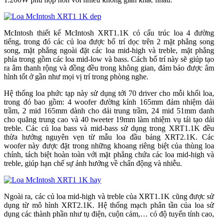
McIntosh thiết kế McIntosh XRT1.1K có cấu trúc loa 4 đường
tiếng, trong đó các củ loa được bố trí dọc trên 2 mặt phẳng song
song, mặt phẳng ngoài đặt các loa mid-high và treble, mặt phẳng
phía trong gồm các loa mid-low và bass. Cách bố trí này sẽ giúp tạo
ra âm thanh rộng và đồng đều trong không gian, đảm bảo được âm
hình tốt ở gần như mọi vị trí trong phòng nghe.
Hệ thống loa phức tạp này sử dụng tới 70 driver cho mỗi khối loa,
trong đó bao gồm: 4 woofer đường kính 165mm đảm nhiệm dải
trầm, 2 mid 165mm dành cho dải trung trầm, 24 mid 51mm danh
cho quãng trung cao và 40 tweeter 19mm làm nhiệm vụ tái tạo dải
treble. Các củ loa bass và mid-bass sử dụng trong XRT1.1K đều
thừa hưởng nguyên vẹn từ mẫu loa đầu bảng XRT2.1K. Các
woofer này được đặt trong những khoang riêng biệt của thùng loa
chính, tách biệt hoàn toàn với mặt phẳng chứa các loa mid-high và
treble, giúp hạn chế sự ảnh hưởng về chấn động và nhiễu.
Ngoài ra, các củ loa mid-high và treble của XRT1.1K cũng được sử
dụng từ mô hình XRT2.1K. Hệ thống mạch phân tần của loa sử
dụng các thành phần như tụ điện, cuộn cảm,… có độ tuyến tính cao,