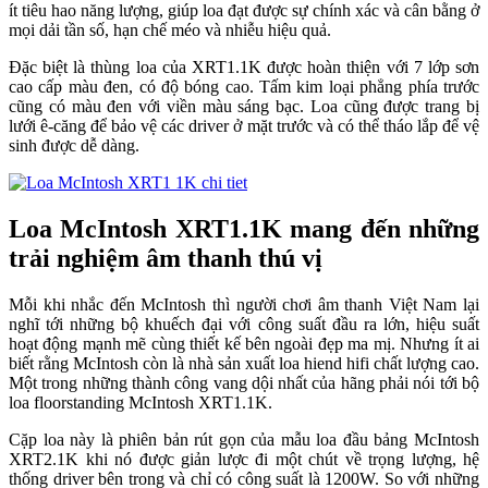
ít tiêu hao năng lượng, giúp loa đạt được sự chính xác và cân bằng ở
mọi dải tần số, hạn chế méo và nhiễu hiệu quả.
Đặc biệt là thùng loa của XRT1.1K được hoàn thiện với 7 lớp sơn
cao cấp màu đen, có độ bóng cao. Tấm kim loại phẳng phía trước
cũng có màu đen với viền màu sáng bạc. Loa cũng được trang bị
lưới ê-căng để bảo vệ các driver ở mặt trước và có thể tháo lắp để vệ
sinh được dễ dàng.
Loa McIntosh XRT1.1K mang đến những
trải nghiệm âm thanh thú vị
Mỗi khi nhắc đến McIntosh thì người chơi âm thanh Việt Nam lại
nghĩ tới những bộ khuếch đại với công suất đầu ra lớn, hiệu suất
hoạt động mạnh mẽ cùng thiết kế bên ngoài đẹp ma mị. Nhưng ít ai
biết rằng McIntosh còn là nhà sản xuất loa hiend hifi chất lượng cao.
Một trong những thành công vang dội nhất của hãng phải nói tới bộ
loa floorstanding McIntosh XRT1.1K.
Cặp loa này là phiên bản rút gọn của mẫu loa đầu bảng McIntosh
XRT2.1K khi nó được giản lược đi một chút về trọng lượng, hệ
thống driver bên trong và chỉ có công suất là 1200W. So với những