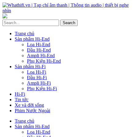
Trang chủ
Sản phẩm Hi-End
Loa Hi-End
Đầu Hi-End
Ampli Hi-End
Phụ Kiện Hi-End
Sản phẩm Hi-Fi
Loa Hi-Fi
Đầu Hi-Fi
Ampli Hi-Fi
Phụ Kiện Hi-Fi
Hi-Fi
Tin tức
Xe và đời sống
Phim Nước Ngoài
Trang chủ
Sản phẩm Hi-End
Loa Hi-End