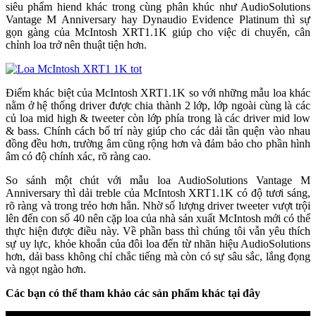
siêu phẩm hiend khác trong cùng phân khúc như AudioSolutions
Vantage M Anniversary hay Dynaudio Evidence Platinum thì sự
gọn gàng của McIntosh XRT1.1K giúp cho việc di chuyển, cân
chỉnh loa trở nên thuật tiện hơn.
Điểm khác biệt của McIntosh XRT1.1K so với những mẫu loa khác
nằm ở hệ thống driver được chia thành 2 lớp, lớp ngoài cùng là các
củ loa mid high & tweeter còn lớp phía trong là các driver mid low
& bass. Chính cách bố trí này giúp cho các dải tần quện vào nhau
đồng đều hơn, trường âm cũng rộng hơn và đảm bảo cho phần hình
âm có độ chính xác, rõ ràng cao.
So sánh một chút với mẫu loa AudioSolutions Vantage M
Anniversary thì dải treble của McIntosh XRT1.1K có độ tươi sáng,
rõ ràng và trong trẻo hơn hẳn. Nhờ số lượng driver tweeter vượt trội
lên đến con số 40 nên cặp loa của nhà sản xuất McIntosh mới có thể
thực hiện được điều này. Về phần bass thì chúng tôi vẫn yêu thích
sự uy lực, khỏe khoắn của đôi loa đến từ nhãn hiệu AudioSolutions
hơn, dải bass không chỉ chắc tiếng mà còn có sự sâu sắc, lắng đọng
và ngọt ngào hơn.
Các bạn có thể tham khảo các sản phẩm khác tại đây