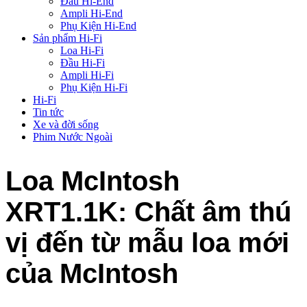
Đầu Hi-End
Ampli Hi-End
Phụ Kiện Hi-End
Sản phẩm Hi-Fi
Loa Hi-Fi
Đầu Hi-Fi
Ampli Hi-Fi
Phụ Kiện Hi-Fi
Hi-Fi
Tin tức
Xe và đời sống
Phim Nước Ngoài
Loa McIntosh
XRT1.1K: Chất âm thú
vị đến từ mẫu loa mới
của McIntosh