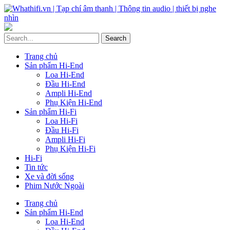
Trang chủ
Sản phẩm Hi-End
Loa Hi-End
Đầu Hi-End
Ampli Hi-End
Phụ Kiện Hi-End
Sản phẩm Hi-Fi
Loa Hi-Fi
Đầu Hi-Fi
Ampli Hi-Fi
Phụ Kiện Hi-Fi
Hi-Fi
Tin tức
Xe và đời sống
Phim Nước Ngoài
Trang chủ
Sản phẩm Hi-End
Loa Hi-End