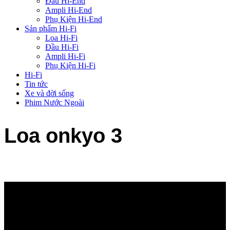
Đầu Hi-End
Ampli Hi-End
Phụ Kiện Hi-End
Sản phẩm Hi-Fi
Loa Hi-Fi
Đầu Hi-Fi
Ampli Hi-Fi
Phụ Kiện Hi-Fi
Hi-Fi
Tin tức
Xe và đời sống
Phim Nước Ngoài
Loa onkyo 3