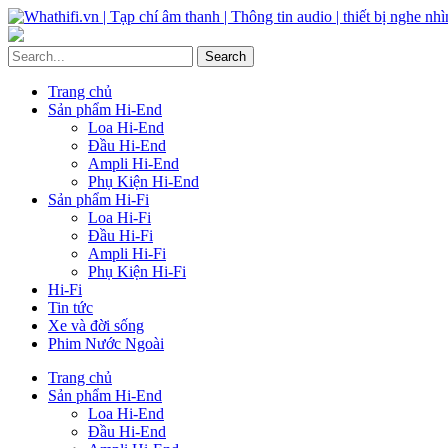
Trang chủ
Sản phẩm Hi-End
Loa Hi-End
Đầu Hi-End
Ampli Hi-End
Phụ Kiện Hi-End
Sản phẩm Hi-Fi
Loa Hi-Fi
Đầu Hi-Fi
Ampli Hi-Fi
Phụ Kiện Hi-Fi
Hi-Fi
Tin tức
Xe và đời sống
Phim Nước Ngoài
Trang chủ
Sản phẩm Hi-End
Loa Hi-End
Đầu Hi-End