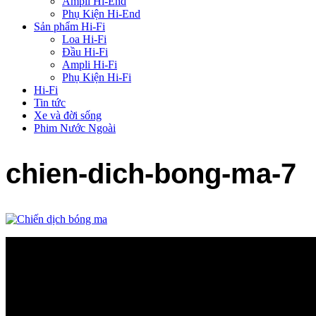
Ampli Hi-End
Phụ Kiện Hi-End
Sản phẩm Hi-Fi
Loa Hi-Fi
Đầu Hi-Fi
Ampli Hi-Fi
Phụ Kiện Hi-Fi
Hi-Fi
Tin tức
Xe và đời sống
Phim Nước Ngoài
chien-dich-bong-ma-7