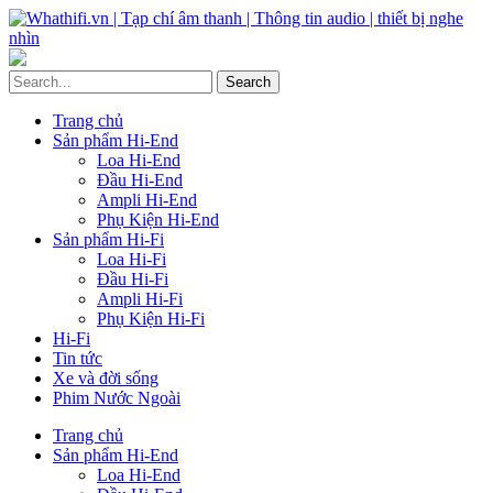
Trang chủ
Sản phẩm Hi-End
Loa Hi-End
Đầu Hi-End
Ampli Hi-End
Phụ Kiện Hi-End
Sản phẩm Hi-Fi
Loa Hi-Fi
Đầu Hi-Fi
Ampli Hi-Fi
Phụ Kiện Hi-Fi
Hi-Fi
Tin tức
Xe và đời sống
Phim Nước Ngoài
Trang chủ
Sản phẩm Hi-End
Loa Hi-End