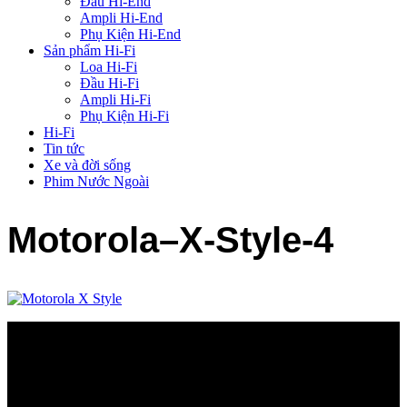
Đầu Hi-End
Ampli Hi-End
Phụ Kiện Hi-End
Sản phẩm Hi-Fi
Loa Hi-Fi
Đầu Hi-Fi
Ampli Hi-Fi
Phụ Kiện Hi-Fi
Hi-Fi
Tin tức
Xe và đời sống
Phim Nước Ngoài
Motorola–X-Style-4