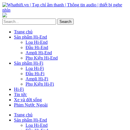
Trang chủ
Sản phẩm Hi-End
Loa Hi-End
Đầu Hi-End
Ampli Hi-End
Phụ Kiện Hi-End
Sản phẩm Hi-Fi
Loa Hi-Fi
Đầu Hi-Fi
Ampli Hi-Fi
Phụ Kiện Hi-Fi
Hi-Fi
Tin tức
Xe và đời sống
Phim Nước Ngoài
Trang chủ
Sản phẩm Hi-End
Loa Hi-End