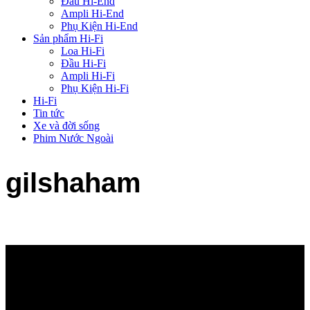
Đầu Hi-End
Ampli Hi-End
Phụ Kiện Hi-End
Sản phẩm Hi-Fi
Loa Hi-Fi
Đầu Hi-Fi
Ampli Hi-Fi
Phụ Kiện Hi-Fi
Hi-Fi
Tin tức
Xe và đời sống
Phim Nước Ngoài
gilshaham