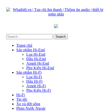
Trang chủ
Sản phẩm Hi-End
Loa Hi-End
Đầu Hi-End
Ampli Hi-End
Phụ Kiện Hi-End
Sản phẩm Hi-Fi
Loa Hi-Fi
Đầu Hi-Fi
Ampli Hi-Fi
Phụ Kiện Hi-Fi
Hi-Fi
Tin tức
Xe và đời sống
Phim Nước Ngoài