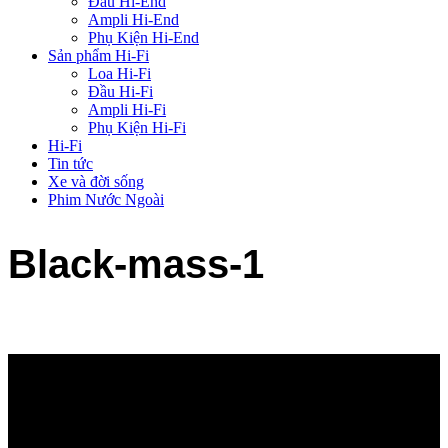
Đầu Hi-End
Ampli Hi-End
Phụ Kiện Hi-End
Sản phẩm Hi-Fi
Loa Hi-Fi
Đầu Hi-Fi
Ampli Hi-Fi
Phụ Kiện Hi-Fi
Hi-Fi
Tin tức
Xe và đời sống
Phim Nước Ngoài
Black-mass-1