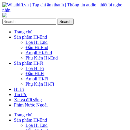
Trang chủ
Sản phẩm Hi-End
Loa Hi-End
Đầu Hi-End
Ampli Hi-End
Phụ Kiện Hi-End
Sản phẩm Hi-Fi
Loa Hi-Fi
Đầu Hi-Fi
Ampli Hi-Fi
Phụ Kiện Hi-Fi
Hi-Fi
Tin tức
Xe và đời sống
Phim Nước Ngoài
Trang chủ
Sản phẩm Hi-End
Loa Hi-End