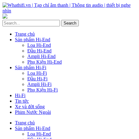
Trang chủ
Sản phẩm Hi-End
Loa Hi-End
Đầu Hi-End
Ampli Hi-End
Phụ Kiện Hi-End
Sản phẩm Hi-Fi
Loa Hi-Fi
Đầu Hi-Fi
Ampli Hi-Fi
Phụ Kiện Hi-Fi
Hi-Fi
Tin tức
Xe và đời sống
Phim Nước Ngoài
Trang chủ
Sản phẩm Hi-End
Loa Hi-End