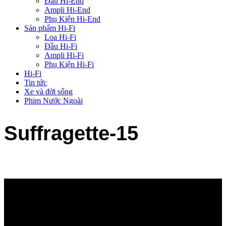
Đầu Hi-End
Ampli Hi-End
Phụ Kiện Hi-End
Sản phẩm Hi-Fi
Loa Hi-Fi
Đầu Hi-Fi
Ampli Hi-Fi
Phụ Kiện Hi-Fi
Hi-Fi
Tin tức
Xe và đời sống
Phim Nước Ngoài
Suffragette-15