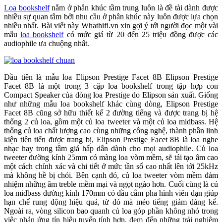
Loa bookshelf
nằm ở phân khúc tầm trung luôn là đề tài dành được
nhiều sự quan tâm bởi nhu cầu ở phân khúc này luôn được lựa chọn
nhiều nhất. Bài viết này Whathifi.vn xin gợi ý tới người đọc một vài
mẫu
loa bookshelf
có mức giá từ 20 đến 25 triệu đồng được các
audiophile ưa chuộng nhất.
Đầu tiên là mẫu loa Elipson Prestige Facet 8B Elipson Prestige
Facet 8B là một trong 3 cặp loa bookshelf trong tập hợp con
Compact Speaker của dòng loa Prestige do Elipson sản xuất. Giống
như những mẫu loa bookshelf khác cùng dòng, Elipson Prestige
Facet 8B cũng sở hữu thiết kế 2 đường tiếng và được trang bị hệ
thống 2 củ loa, gồm một củ loa tweeter và một củ loa midbass. Hệ
thống củ loa chất lượng cao cùng những công nghệ, thành phần linh
kiện tiên tiến được trang bị, Elipson Prestige Facet 8B là loa nghe
nhạc hay trong tầm giá hấp dẫn dành cho mọi audiophile. Củ loa
tweeter đường kính 25mm có màng loa vòm mềm, sẽ tái tạo âm cao
một cách chính xác và chi tiết ở mức tần số cao nhất lên tới 25kHz
mà không hề bị chói. Bên cạnh đó, củ loa tweeter vòm mềm đảm
nhiệm những âm treble mềm mại và ngọt ngào hơn. Cuối cùng là củ
loa midbass đường kính 170mm có đầu cắm pha hình viên đạn giúp
hạn chế rung động hiệu quả, từ đó mà méo tiếng giảm đáng kể.
Ngoài ra, vòng silicon bao quanh củ loa góp phần không nhỏ trong
việc phản ứng tín hiệu tuyến tính hơn, đem đến những trải nghiệm