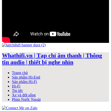
Whathifi.vn | Tạp chí âm thanh | Thông
tin audio | thiết bị nghe nhìn
Trang chủ
Sản phẩm Hi-End
Sản phẩm Hi-Fi
Hi-Fi
Tin tức
Xe và đời sống
Phim Nước Ngoài