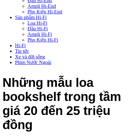
Đầu Hi-End
Ampli Hi-End
Phụ Kiện Hi-End
Sản phẩm Hi-Fi
Loa Hi-Fi
Đầu Hi-Fi
Ampli Hi-Fi
Phụ Kiện Hi-Fi
Hi-Fi
Tin tức
Xe và đời sống
Phim Nước Ngoài
Những mẫu loa
bookshelf trong tầm
giá 20 đến 25 triệu
đồng