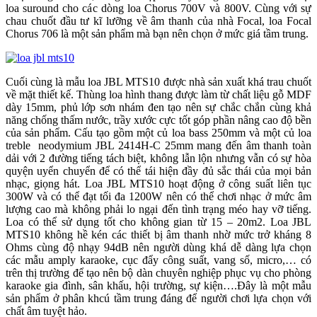
loa suround cho các dòng loa Chorus 700V và 800V. Cùng với sự
chau chuốt đầu tư kĩ lưỡng về âm thanh của nhà Focal, loa Focal
Chorus 706 là một sản phẩm mà bạn nên chọn ở mức giá tầm trung.
Cuối cùng là mẫu loa JBL MTS10 được nhà sản xuất khá trau chuốt
về mặt thiết kế. Thùng loa hình thang được làm từ chất liệu gỗ MDF
dày 15mm, phủ lớp sơn nhám đen tạo nên sự chắc chắn cùng khả
năng chống thấm nước, trầy xước cực tốt góp phần nâng cao độ bền
của sản phẩm. Cấu tạo gồm một củ loa bass 250mm và một củ loa
treble neodymium JBL 2414H-C 25mm mang đến âm thanh toàn
dải với 2 đường tiếng tách biệt, không lẫn lộn nhưng vẫn có sự hòa
quyện uyển chuyển để có thể tái hiện đầy đủ sắc thái của mọi bản
nhạc, giọng hát. Loa JBL MTS10 hoạt động ở công suất liên tục
300W và có thể đạt tối đa 1200W nên có thể chơi nhạc ở mức âm
lượng cao mà không phải lo ngại đến tình trạng méo hay vỡ tiếng.
Loa có thể sử dụng tốt cho không gian từ 15 – 20m2. Loa JBL
MTS10 không hề kén các thiết bị âm thanh nhờ mức trở kháng 8
Ohms cùng độ nhạy 94dB nên người dùng khá dễ dàng lựa chọn
các mẫu amply karaoke, cục đẩy công suất, vang số, micro,… có
trên thị trường để tạo nên bộ dàn chuyên nghiệp phục vụ cho phòng
karaoke gia đình, sân khấu, hội trường, sự kiện….Đây là một mẫu
sản phẩm ở phân khcú tầm trung đáng để người chơi lựa chọn với
chất âm tuyệt hảo.