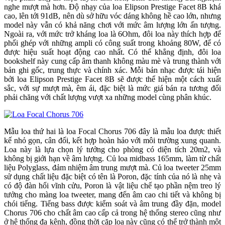
nghe mượt mà hơn. Độ nhạy của loa Elipson Prestige Facet 8B khá
cao, lên tới 91dB, nên dù sở hữu vóc dáng không hề cao lớn, nhưng
model này vẫn có khả năng chơi với mức âm lượng lớn ấn tượng.
Ngoài ra, với mức trở kháng loa là 6Ohm, đôi loa này thích hợp để
phối ghép với những ampli có công suất trong khoảng 80W, để có
được hiệu suất hoạt động cao nhất. Có thể khẳng định, đôi loa
bookshelf này cung cấp âm thanh không màu mè và trung thành với
bản ghi gốc, trung thực và chính xác. Mỗi bản nhạc được tái hiện
bởi loa Elipson Prestige Facet 8B sẽ được thể hiện một cách xuất
sắc, với sự mượt mà, êm ái, đặc biệt là mức giá bán ra tương đối
phải chăng với chất lượng vượt xa những model cùng phân khúc.
Mẫu loa thứ hai là loa Focal Chorus 706 đây là mẫu loa được thiết
kế nhỏ gọn, cân đối, kết hợp hoàn hảo với môi trường xung quanh.
Loa này là lựa chọn lý tưởng cho phòng có diện tích 20m2, và
không bị giới hạn về âm lượng. Củ loa midbass 165mm, làm từ chất
liệu Polyglass, đảm nhiệm âm trung mượt mà. Củ loa tweeter 25mm
sử dụng chất liệu đặc biệt có tên là Poron, đặc tính của nó là nhẹ và
có độ đàn hổi vĩnh cửu, Poron là vật liệu chế tạo phần nệm treo lý
tưởng cho màng loa tweeter, mang đến âm cao chi tiết và không bị
chói tiếng. Tiếng bass được kiểm soát và âm trung đầy đặn, model
Chorus 706 cho chất âm cao cấp cả trong hệ thống stereo cũng như
ở hệ thống đa kênh, đồng thời cặp loa này cũng có thể trở thành một