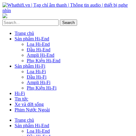
Trang chủ
Sản phẩm Hi-End
Loa Hi-End
Đầu Hi-End
Ampli Hi-End
Phụ Kiện Hi-End
Sản phẩm Hi-Fi
Loa Hi-Fi
Đầu Hi-Fi
Ampli Hi-Fi
Phụ Kiện Hi-Fi
Hi-Fi
Tin tức
Xe và đời sống
Phim Nước Ngoài
Trang chủ
Sản phẩm Hi-End
Loa Hi-End