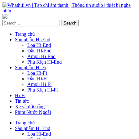
Trang chủ
Sản phẩm Hi-End
Loa Hi-End
Đầu Hi-End
Ampli Hi-End
Phụ Kiện Hi-End
Sản phẩm Hi-Fi
Loa Hi-Fi
Đầu Hi-Fi
Ampli Hi-Fi
Phụ Kiện Hi-Fi
Hi-Fi
Tin tức
Xe và đời sống
Phim Nước Ngoài
Trang chủ
Sản phẩm Hi-End
Loa Hi-End