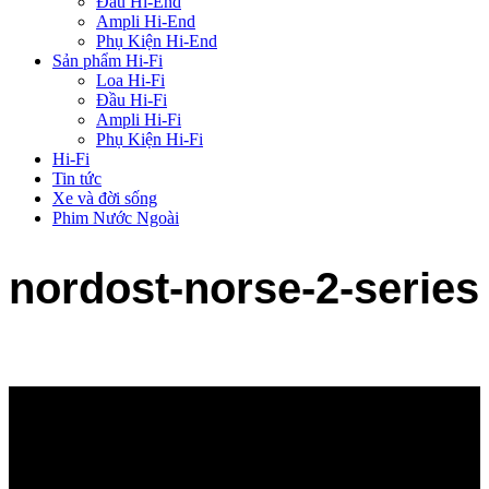
Đầu Hi-End
Ampli Hi-End
Phụ Kiện Hi-End
Sản phẩm Hi-Fi
Loa Hi-Fi
Đầu Hi-Fi
Ampli Hi-Fi
Phụ Kiện Hi-Fi
Hi-Fi
Tin tức
Xe và đời sống
Phim Nước Ngoài
nordost-norse-2-series