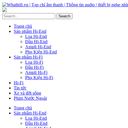
Trang chủ
Sản phẩm Hi-End
Loa Hi-End
Đầu Hi-End
Ampli Hi-End
Phụ Kiện Hi-End
Sản phẩm Hi-Fi
Loa Hi-Fi
Đầu Hi-Fi
Ampli Hi-Fi
Phụ Kiện Hi-Fi
Hi-Fi
Tin tức
Xe và đời sống
Phim Nước Ngoài
Trang chủ
Sản phẩm Hi-End
Loa Hi-End
Đầu Hi-End