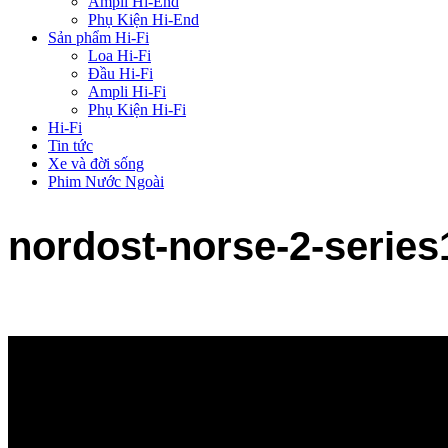
Ampli Hi-End
Phụ Kiện Hi-End
Sản phẩm Hi-Fi
Loa Hi-Fi
Đầu Hi-Fi
Ampli Hi-Fi
Phụ Kiện Hi-Fi
Hi-Fi
Tin tức
Xe và đời sống
Phim Nước Ngoài
nordost-norse-2-series