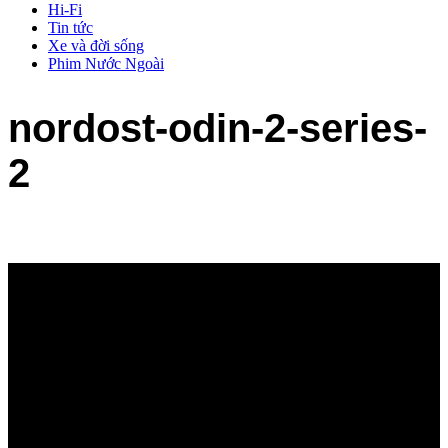
Hi-Fi
Tin tức
Xe và đời sống
Phim Nước Ngoài
nordost-odin-2-series-
2