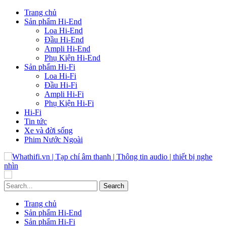
Trang chủ
Sản phẩm Hi-End
Loa Hi-End
Đầu Hi-End
Ampli Hi-End
Phụ Kiện Hi-End
Sản phẩm Hi-Fi
Loa Hi-Fi
Đầu Hi-Fi
Ampli Hi-Fi
Phụ Kiện Hi-Fi
Hi-Fi
Tin tức
Xe và đời sống
Phim Nước Ngoài
Trang chủ
Sản phẩm Hi-End
Sản phẩm Hi-Fi