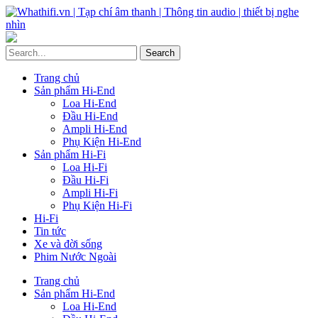
Trang chủ
Sản phẩm Hi-End
Loa Hi-End
Đầu Hi-End
Ampli Hi-End
Phụ Kiện Hi-End
Sản phẩm Hi-Fi
Loa Hi-Fi
Đầu Hi-Fi
Ampli Hi-Fi
Phụ Kiện Hi-Fi
Hi-Fi
Tin tức
Xe và đời sống
Phim Nước Ngoài
Trang chủ
Sản phẩm Hi-End
Loa Hi-End