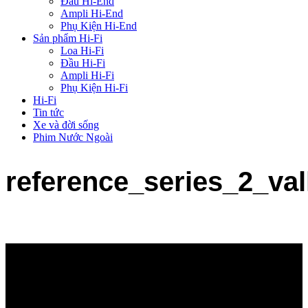
Đầu Hi-End
Ampli Hi-End
Phụ Kiện Hi-End
Sản phẩm Hi-Fi
Loa Hi-Fi
Đầu Hi-Fi
Ampli Hi-Fi
Phụ Kiện Hi-Fi
Hi-Fi
Tin tức
Xe và đời sống
Phim Nước Ngoài
reference_series_2_val