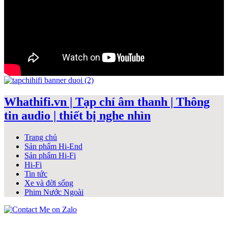
Whathifi.vn | Tạp chí âm thanh | Thông
tin audio | thiết bị nghe nhìn
Trang chủ
Sản phẩm Hi-End
Sản phẩm Hi-Fi
Hi-Fi
Tin tức
Xe và đời sống
Phim Nước Ngoài