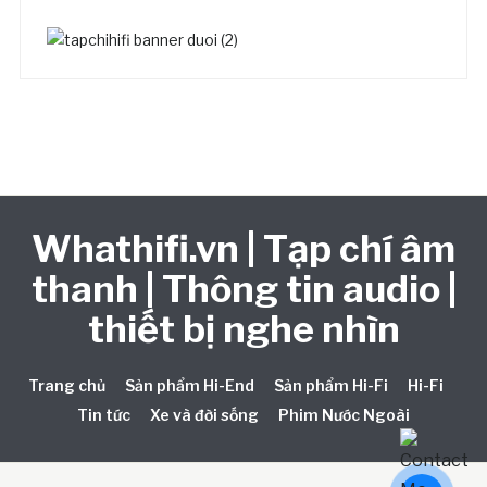
Whathifi.vn | Tạp chí âm
thanh | Thông tin audio |
thiết bị nghe nhìn
Trang chủ
Sản phẩm Hi-End
Sản phẩm Hi-Fi
Hi-Fi
Tin tức
Xe và đời sống
Phim Nước Ngoài