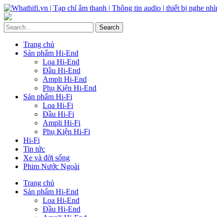
Trang chủ
Sản phẩm Hi-End
Loa Hi-End
Đầu Hi-End
Ampli Hi-End
Phụ Kiện Hi-End
Sản phẩm Hi-Fi
Loa Hi-Fi
Đầu Hi-Fi
Ampli Hi-Fi
Phụ Kiện Hi-Fi
Hi-Fi
Tin tức
Xe và đời sống
Phim Nước Ngoài
Trang chủ
Sản phẩm Hi-End
Loa Hi-End
Đầu Hi-End