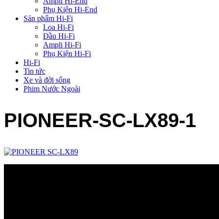
Ampli Hi-End
Phụ Kiện Hi-End
Sản phẩm Hi-Fi
Loa Hi-Fi
Đầu Hi-Fi
Ampli Hi-Fi
Phụ Kiện Hi-Fi
Hi-Fi
Tin tức
Xe và đời sống
Phim Nước Ngoài
PIONEER-SC-LX89-1