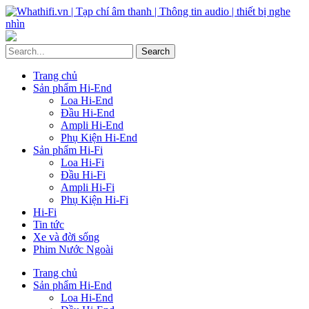
Trang chủ
Sản phẩm Hi-End
Loa Hi-End
Đầu Hi-End
Ampli Hi-End
Phụ Kiện Hi-End
Sản phẩm Hi-Fi
Loa Hi-Fi
Đầu Hi-Fi
Ampli Hi-Fi
Phụ Kiện Hi-Fi
Hi-Fi
Tin tức
Xe và đời sống
Phim Nước Ngoài
Trang chủ
Sản phẩm Hi-End
Loa Hi-End