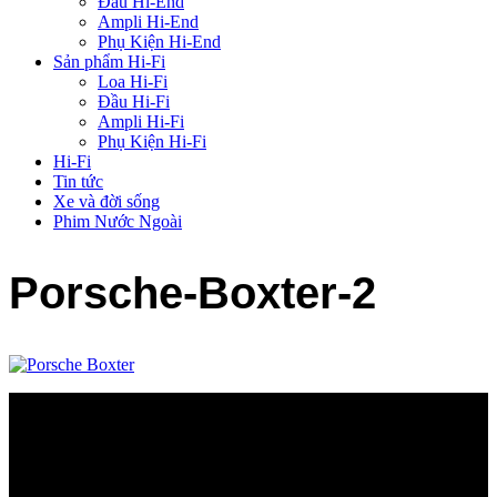
Đầu Hi-End
Ampli Hi-End
Phụ Kiện Hi-End
Sản phẩm Hi-Fi
Loa Hi-Fi
Đầu Hi-Fi
Ampli Hi-Fi
Phụ Kiện Hi-Fi
Hi-Fi
Tin tức
Xe và đời sống
Phim Nước Ngoài
Porsche-Boxter-2