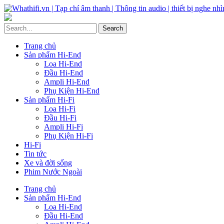
Trang chủ
Sản phẩm Hi-End
Loa Hi-End
Đầu Hi-End
Ampli Hi-End
Phụ Kiện Hi-End
Sản phẩm Hi-Fi
Loa Hi-Fi
Đầu Hi-Fi
Ampli Hi-Fi
Phụ Kiện Hi-Fi
Hi-Fi
Tin tức
Xe và đời sống
Phim Nước Ngoài
Trang chủ
Sản phẩm Hi-End
Loa Hi-End
Đầu Hi-End