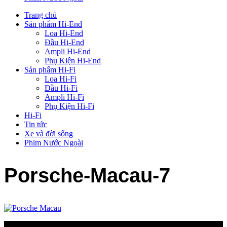
Trang chủ
Sản phẩm Hi-End
Loa Hi-End
Đầu Hi-End
Ampli Hi-End
Phụ Kiện Hi-End
Sản phẩm Hi-Fi
Loa Hi-Fi
Đầu Hi-Fi
Ampli Hi-Fi
Phụ Kiện Hi-Fi
Hi-Fi
Tin tức
Xe và đời sống
Phim Nước Ngoài
Porsche-Macau-7