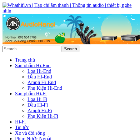
Trang chủ
Sản phẩm Hi-End
Loa Hi-End
Đầu Hi-End
Ampli Hi-End
Phụ Kiện Hi-End
Sản phẩm Hi-Fi
Loa Hi-Fi
Đầu Hi-Fi
Ampli Hi-Fi
Phụ Kiện Hi-Fi
Hi-Fi
Tin tức
Xe và đời sống
Phim Nước Ngoài