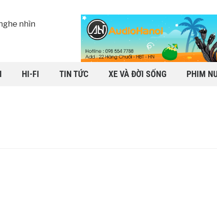
I
HI-FI
TIN TỨC
XE VÀ ĐỜI SỐNG
PHIM N