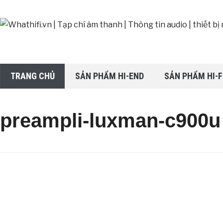
TRANG CHỦ
SẢN PHẨM HI-END
SẢN PHẨM HI-F
preampli-luxman-c900u