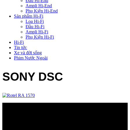
Đầu Hi-End
Ampli Hi-End
Phụ Kiện Hi-End
Sản phẩm Hi-Fi
Loa Hi-Fi
Đầu Hi-Fi
Ampli Hi-Fi
Phụ Kiện Hi-Fi
Hi-Fi
Tin tức
Xe và đời sống
Phim Nước Ngoài
SONY DSC