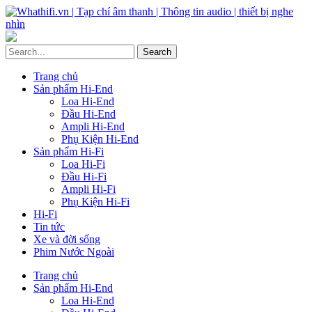
Trang chủ
Sản phẩm Hi-End
Loa Hi-End
Đầu Hi-End
Ampli Hi-End
Phụ Kiện Hi-End
Sản phẩm Hi-Fi
Loa Hi-Fi
Đầu Hi-Fi
Ampli Hi-Fi
Phụ Kiện Hi-Fi
Hi-Fi
Tin tức
Xe và đời sống
Phim Nước Ngoài
Trang chủ
Sản phẩm Hi-End
Loa Hi-End