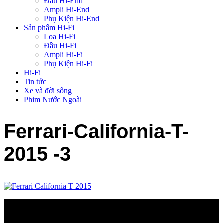
Đầu Hi-End
Ampli Hi-End
Phụ Kiện Hi-End
Sản phẩm Hi-Fi
Loa Hi-Fi
Đầu Hi-Fi
Ampli Hi-Fi
Phụ Kiện Hi-Fi
Hi-Fi
Tin tức
Xe và đời sống
Phim Nước Ngoài
Ferrari-California-T-
2015 -3