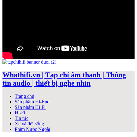
Whathifi.vn | Tạp chí âm thanh | Thông
tin audio | thiết bị nghe nhìn
Trang chủ
Sản phẩm Hi-End
Sản phẩm Hi-Fi
Hi-Fi
Tin tức
Xe và đời sống
Phim Nước Ngoài