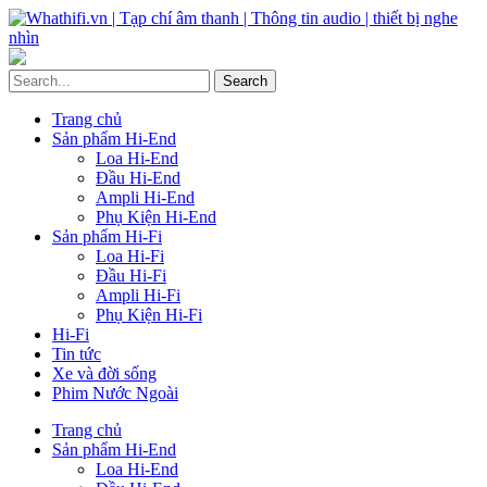
Trang chủ
Sản phẩm Hi-End
Loa Hi-End
Đầu Hi-End
Ampli Hi-End
Phụ Kiện Hi-End
Sản phẩm Hi-Fi
Loa Hi-Fi
Đầu Hi-Fi
Ampli Hi-Fi
Phụ Kiện Hi-Fi
Hi-Fi
Tin tức
Xe và đời sống
Phim Nước Ngoài
Trang chủ
Sản phẩm Hi-End
Loa Hi-End