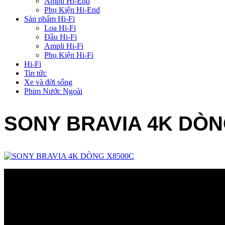
Ampli Hi-End
Phụ Kiện Hi-End
Sản phẩm Hi-Fi
Loa Hi-Fi
Đầu Hi-Fi
Ampli Hi-Fi
Phụ Kiện Hi-Fi
Hi-Fi
Tin tức
Xe và đời sống
Phim Nước Ngoài
SONY BRAVIA 4K DÒN