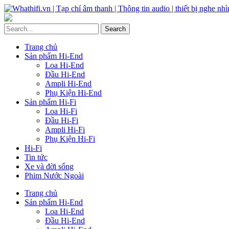
Trang chủ
Sản phẩm Hi-End
Loa Hi-End
Đầu Hi-End
Ampli Hi-End
Phụ Kiện Hi-End
Sản phẩm Hi-Fi
Loa Hi-Fi
Đầu Hi-Fi
Ampli Hi-Fi
Phụ Kiện Hi-Fi
Hi-Fi
Tin tức
Xe và đời sống
Phim Nước Ngoài
Trang chủ
Sản phẩm Hi-End
Loa Hi-End
Đầu Hi-End