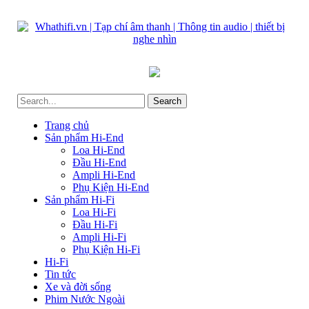
Trang chủ
Sản phẩm Hi-End
Loa Hi-End
Đầu Hi-End
Ampli Hi-End
Phụ Kiện Hi-End
Sản phẩm Hi-Fi
Loa Hi-Fi
Đầu Hi-Fi
Ampli Hi-Fi
Phụ Kiện Hi-Fi
Hi-Fi
Tin tức
Xe và đời sống
Phim Nước Ngoài