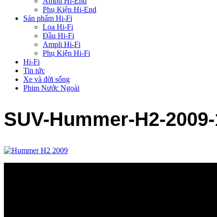
Ampli Hi-End
Phụ Kiện Hi-End
Sản phẩm Hi-Fi
Loa Hi-Fi
Đầu Hi-Fi
Ampli Hi-Fi
Phụ Kiện Hi-Fi
Hi-Fi
Tin tức
Xe và đời sống
Phim Nước Ngoài
SUV-Hummer-H2-2009-