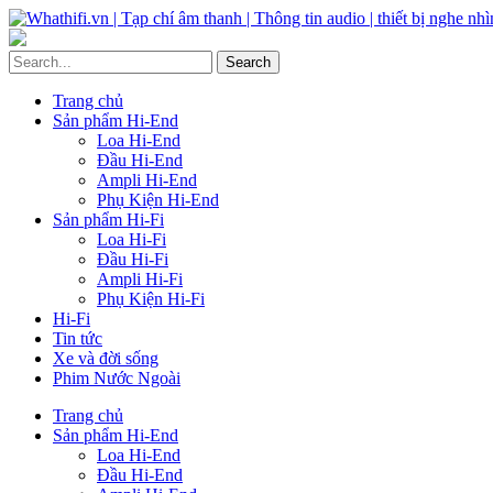
Trang chủ
Sản phẩm Hi-End
Loa Hi-End
Đầu Hi-End
Ampli Hi-End
Phụ Kiện Hi-End
Sản phẩm Hi-Fi
Loa Hi-Fi
Đầu Hi-Fi
Ampli Hi-Fi
Phụ Kiện Hi-Fi
Hi-Fi
Tin tức
Xe và đời sống
Phim Nước Ngoài
Trang chủ
Sản phẩm Hi-End
Loa Hi-End
Đầu Hi-End