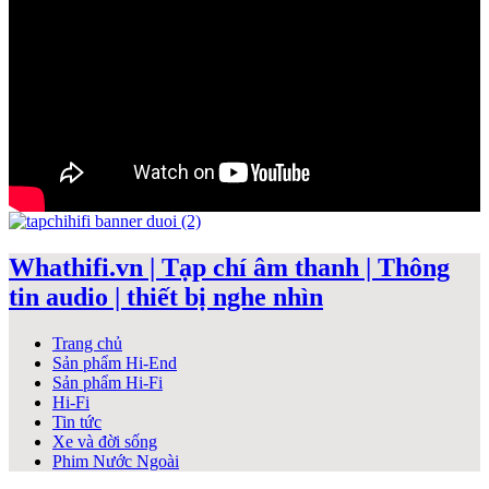
Whathifi.vn | Tạp chí âm thanh | Thông
tin audio | thiết bị nghe nhìn
Trang chủ
Sản phẩm Hi-End
Sản phẩm Hi-Fi
Hi-Fi
Tin tức
Xe và đời sống
Phim Nước Ngoài