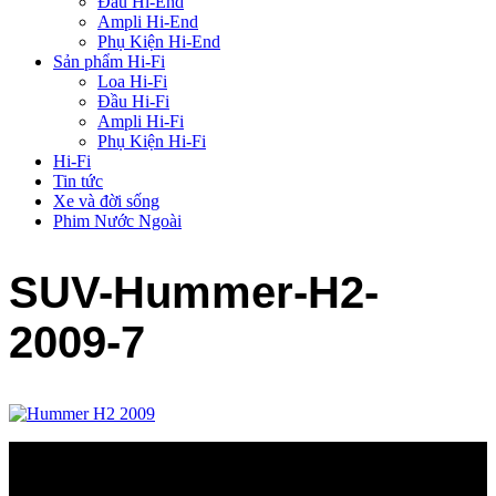
Đầu Hi-End
Ampli Hi-End
Phụ Kiện Hi-End
Sản phẩm Hi-Fi
Loa Hi-Fi
Đầu Hi-Fi
Ampli Hi-Fi
Phụ Kiện Hi-Fi
Hi-Fi
Tin tức
Xe và đời sống
Phim Nước Ngoài
SUV-Hummer-H2-
2009-7