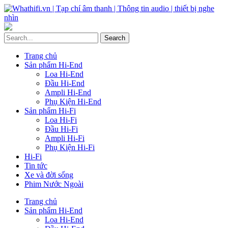
Trang chủ
Sản phẩm Hi-End
Loa Hi-End
Đầu Hi-End
Ampli Hi-End
Phụ Kiện Hi-End
Sản phẩm Hi-Fi
Loa Hi-Fi
Đầu Hi-Fi
Ampli Hi-Fi
Phụ Kiện Hi-Fi
Hi-Fi
Tin tức
Xe và đời sống
Phim Nước Ngoài
Trang chủ
Sản phẩm Hi-End
Loa Hi-End