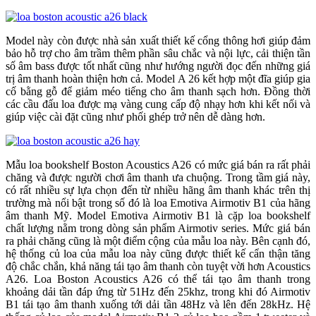
Model này còn được nhà sản xuất thiết kế cổng thông hơi giúp đảm
bảo hỗ trợ cho âm trầm thêm phần sâu chắc và nội lực, cải thiện tần
số âm bass được tốt nhất cũng như hướng người đọc đến những giá
trị âm thanh hoàn thiện hơn cả. Model A 26 kết hợp một đĩa giúp gia
cố bằng gỗ để giảm méo tiếng cho âm thanh sạch hơn. Đồng thời
các cầu đấu loa được mạ vàng cung cấp độ nhạy hơn khi kết nối và
giúp việc cài đặt cũng như phối ghép trở nên dễ dàng hơn.
Mẫu loa bookshelf Boston Acoustics A26 có mức giá bán ra rất phải
chăng và được người chơi âm thanh ưa chuộng. Trong tầm giá này,
có rất nhiều sự lựa chọn đến từ nhiều hãng âm thanh khác trên thị
trường mà nổi bật trong số đó là loa Emotiva Airmotiv B1 của hãng
âm thanh Mỹ. Model Emotiva Airmotiv B1 là cặp loa bookshelf
chất lượng nằm trong dòng sản phẩm Airmotiv series. Mức giá bán
ra phải chăng cũng là một điểm cộng của mẫu loa này. Bên cạnh đó,
hệ thống củ loa của mẫu loa này cũng được thiết kế cẩn thận tăng
độ chắc chắn, khả năng tái tạo âm thanh còn tuyệt vời hơn Acoustics
A26. Loa Boston Acoustics A26 có thể tái tạo âm thanh trong
khoảng dải tần đáp ứng từ 51Hz đến 25khz, trong khi đó Airmotiv
B1 tái tạo âm thanh xuống tới dải tần 48Hz và lên đến 28kHz. Hệ