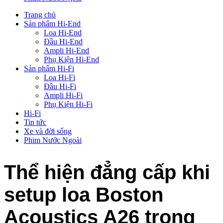
Trang chủ
Sản phẩm Hi-End
Loa Hi-End
Đầu Hi-End
Ampli Hi-End
Phụ Kiện Hi-End
Sản phẩm Hi-Fi
Loa Hi-Fi
Đầu Hi-Fi
Ampli Hi-Fi
Phụ Kiện Hi-Fi
Hi-Fi
Tin tức
Xe và đời sống
Phim Nước Ngoài
Thể hiện đẳng cấp khi
setup loa Boston
Acoustics A26 trong