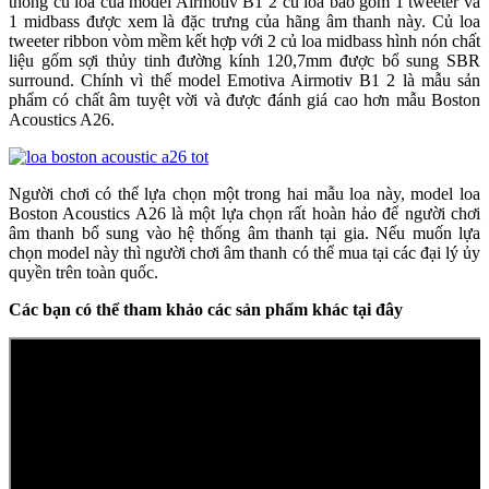
thống củ loa của model Airmotiv B1 2 củ loa bao gồm 1 tweeter và
1 midbass được xem là đặc trưng của hãng âm thanh này. Củ loa
tweeter ribbon vòm mềm kết hợp với 2 củ loa midbass hình nón chất
liệu gốm sợi thủy tinh đường kính 120,7mm được bổ sung SBR
surround. Chính vì thế model Emotiva Airmotiv B1 2 là mẫu sản
phẩm có chất âm tuyệt vời và được đánh giá cao hơn mẫu Boston
Acoustics A26.
Người chơi có thể lựa chọn một trong hai mẫu loa này, model loa
Boston Acoustics A26 là một lựa chọn rất hoàn hảo để người chơi
âm thanh bổ sung vào hệ thống âm thanh tại gia. Nếu muốn lựa
chọn model này thì người chơi âm thanh có thể mua tại các đại lý ủy
quyền trên toàn quốc.
Các bạn có thể tham khảo các sản phẩm khác tại đây