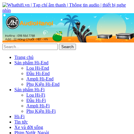
Trang chủ
Sản phẩm Hi-End
Loa Hi-End
Đầu Hi-End
Ampli Hi-End
Phụ Kiện Hi-End
Sản phẩm Hi-Fi
Loa Hi-Fi
Đầu Hi-Fi
Ampli Hi-Fi
Phụ Kiện Hi-Fi
Hi-Fi
Tin tức
Xe và đời sống
Phim Nước Ngoài