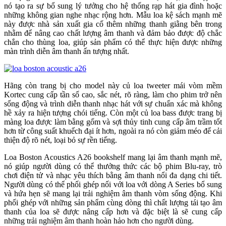
nó tạo ra sự bổ sung lý tưởng cho hệ thống rạp hát gia đình hoặc
những không gian nghe nhạc rộng hơn. Mẫu loa kệ sách mạnh mẽ
này được nhà sản xuất gia cố thêm những thanh giằng bên trong
nhằm để nâng cao chất lượng âm thanh và đảm bảo được độ chắc
chắn cho thùng loa, giúp sản phẩm có thể thực hiện được những
màn trình diễn âm thanh ấn tượng nhất.
Hãng còn trang bị cho model này củ loa tweeter mái vòm mềm
Kortec cung cấp tần số cao, sắc nét, rõ ràng, làm cho phim trở nên
sống động và trình diễn thanh nhạc hát với sự chuẩn xác mà không
hề xảy ra hiện tượng chói tiếng. Còn một củ loa bass được trang bị
màng loa được làm bằng gốm và sợi thủy tinh cung cấp âm trầm tốt
hơn từ công suất khuếch đại ít hơn, ngoài ra nó còn giảm méo để cải
thiện độ rõ nét, loại bỏ sự rền tiếng.
Loa Boston Acoustics A26 bookshelf mang lại âm thanh mạnh mẽ,
nó giúp người dùng có thể thưởng thức các bộ phim Blu-ray, trò
chơi điện tử và nhạc yêu thích bằng âm thanh nổi đa dạng chi tiết.
Người dùng có thể phối ghép nối với loa với dòng A Series bổ sung
và hứa hẹn sẽ mang lại trải nghiệm âm thanh vòm sống động. Khi
phối ghép với những sản phẩm cùng dòng thì chất lượng tái tạo âm
thanh của loa sẽ được nâng cấp hơn và đặc biệt là sẽ cung cấp
những trải nghiệm âm thanh hoàn hảo hơn cho người dùng.