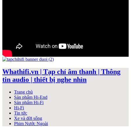
Whathifi.vn | Tạp chí âm thanh | Thông
tin audio | thiết bị nghe nhìn
Trang chủ
Sản phẩm Hi-End
Sản phẩm Hi-Fi
Hi-Fi
Tin tức
Xe và đời sống
Phim Nước Ngoài