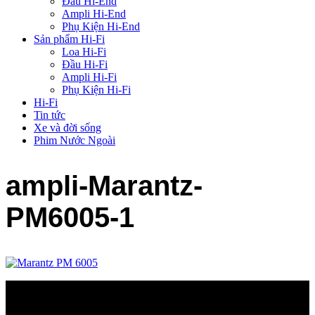
Đầu Hi-End
Ampli Hi-End
Phụ Kiện Hi-End
Sản phẩm Hi-Fi
Loa Hi-Fi
Đầu Hi-Fi
Ampli Hi-Fi
Phụ Kiện Hi-Fi
Hi-Fi
Tin tức
Xe và đời sống
Phim Nước Ngoài
ampli-Marantz-
PM6005-1