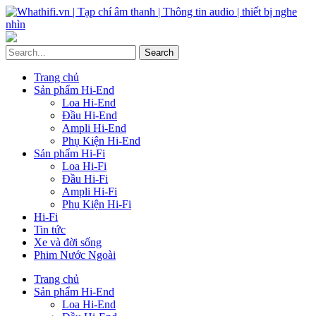
Trang chủ
Sản phẩm Hi-End
Loa Hi-End
Đầu Hi-End
Ampli Hi-End
Phụ Kiện Hi-End
Sản phẩm Hi-Fi
Loa Hi-Fi
Đầu Hi-Fi
Ampli Hi-Fi
Phụ Kiện Hi-Fi
Hi-Fi
Tin tức
Xe và đời sống
Phim Nước Ngoài
Trang chủ
Sản phẩm Hi-End
Loa Hi-End