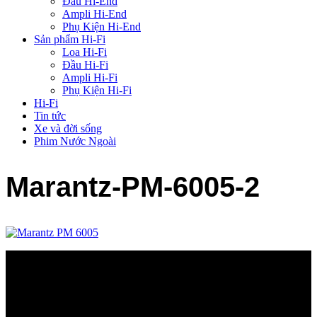
Đầu Hi-End
Ampli Hi-End
Phụ Kiện Hi-End
Sản phẩm Hi-Fi
Loa Hi-Fi
Đầu Hi-Fi
Ampli Hi-Fi
Phụ Kiện Hi-Fi
Hi-Fi
Tin tức
Xe và đời sống
Phim Nước Ngoài
Marantz-PM-6005-2