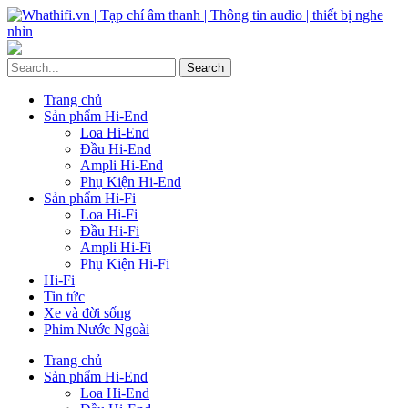
Trang chủ
Sản phẩm Hi-End
Loa Hi-End
Đầu Hi-End
Ampli Hi-End
Phụ Kiện Hi-End
Sản phẩm Hi-Fi
Loa Hi-Fi
Đầu Hi-Fi
Ampli Hi-Fi
Phụ Kiện Hi-Fi
Hi-Fi
Tin tức
Xe và đời sống
Phim Nước Ngoài
Trang chủ
Sản phẩm Hi-End
Loa Hi-End