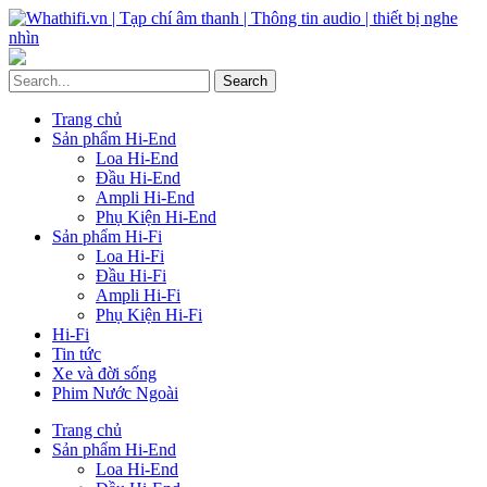
Trang chủ
Sản phẩm Hi-End
Loa Hi-End
Đầu Hi-End
Ampli Hi-End
Phụ Kiện Hi-End
Sản phẩm Hi-Fi
Loa Hi-Fi
Đầu Hi-Fi
Ampli Hi-Fi
Phụ Kiện Hi-Fi
Hi-Fi
Tin tức
Xe và đời sống
Phim Nước Ngoài
Trang chủ
Sản phẩm Hi-End
Loa Hi-End