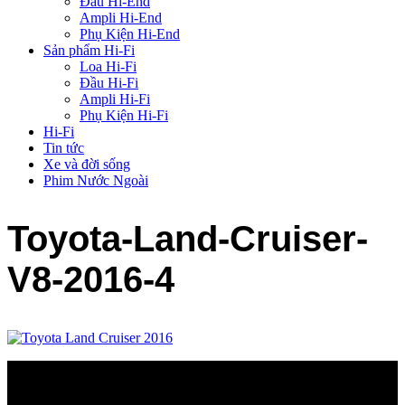
Đầu Hi-End
Ampli Hi-End
Phụ Kiện Hi-End
Sản phẩm Hi-Fi
Loa Hi-Fi
Đầu Hi-Fi
Ampli Hi-Fi
Phụ Kiện Hi-Fi
Hi-Fi
Tin tức
Xe và đời sống
Phim Nước Ngoài
Toyota-Land-Cruiser-
V8-2016-4