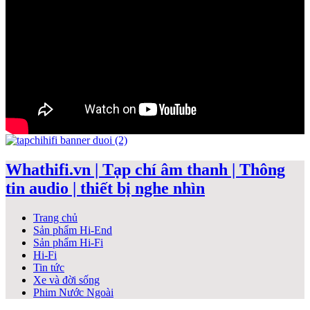
Whathifi.vn | Tạp chí âm thanh | Thông
tin audio | thiết bị nghe nhìn
Trang chủ
Sản phẩm Hi-End
Sản phẩm Hi-Fi
Hi-Fi
Tin tức
Xe và đời sống
Phim Nước Ngoài