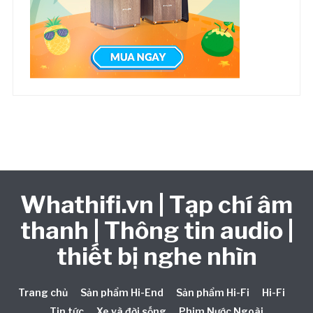
Whathifi.vn | Tạp chí âm
thanh | Thông tin audio |
thiết bị nghe nhìn
Trang chủ
Sản phẩm Hi-End
Sản phẩm Hi-Fi
Hi-Fi
Tin tức
Xe và đời sống
Phim Nước Ngoài