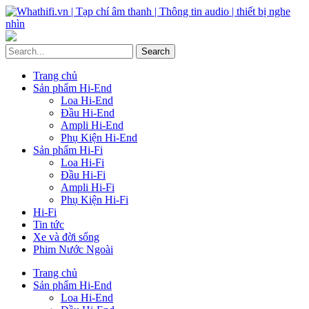
Trang chủ
Sản phẩm Hi-End
Loa Hi-End
Đầu Hi-End
Ampli Hi-End
Phụ Kiện Hi-End
Sản phẩm Hi-Fi
Loa Hi-Fi
Đầu Hi-Fi
Ampli Hi-Fi
Phụ Kiện Hi-Fi
Hi-Fi
Tin tức
Xe và đời sống
Phim Nước Ngoài
Trang chủ
Sản phẩm Hi-End
Loa Hi-End