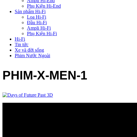
Ampli Hi-End
Phụ Kiện Hi-End
Sản phẩm Hi-Fi
Loa Hi-Fi
Đầu Hi-Fi
Ampli Hi-Fi
Phụ Kiện Hi-Fi
Hi-Fi
Tin tức
Xe và đời sống
Phim Nước Ngoài
PHIM-X-MEN-1