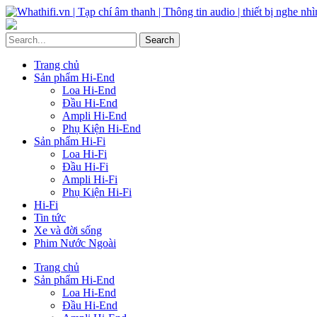
Trang chủ
Sản phẩm Hi-End
Loa Hi-End
Đầu Hi-End
Ampli Hi-End
Phụ Kiện Hi-End
Sản phẩm Hi-Fi
Loa Hi-Fi
Đầu Hi-Fi
Ampli Hi-Fi
Phụ Kiện Hi-Fi
Hi-Fi
Tin tức
Xe và đời sống
Phim Nước Ngoài
Trang chủ
Sản phẩm Hi-End
Loa Hi-End
Đầu Hi-End