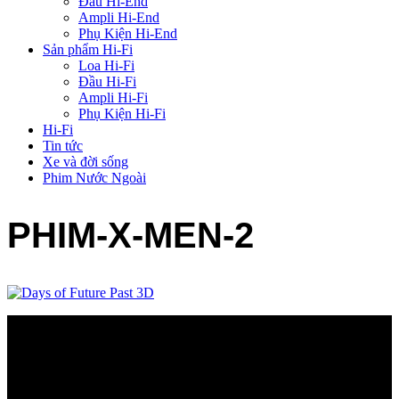
Đầu Hi-End
Ampli Hi-End
Phụ Kiện Hi-End
Sản phẩm Hi-Fi
Loa Hi-Fi
Đầu Hi-Fi
Ampli Hi-Fi
Phụ Kiện Hi-Fi
Hi-Fi
Tin tức
Xe và đời sống
Phim Nước Ngoài
PHIM-X-MEN-2