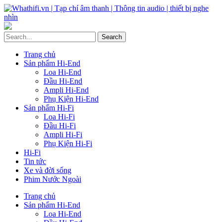
Trang chủ
Sản phẩm Hi-End
Loa Hi-End
Đầu Hi-End
Ampli Hi-End
Phụ Kiện Hi-End
Sản phẩm Hi-Fi
Loa Hi-Fi
Đầu Hi-Fi
Ampli Hi-Fi
Phụ Kiện Hi-Fi
Hi-Fi
Tin tức
Xe và đời sống
Phim Nước Ngoài
Trang chủ
Sản phẩm Hi-End
Loa Hi-End