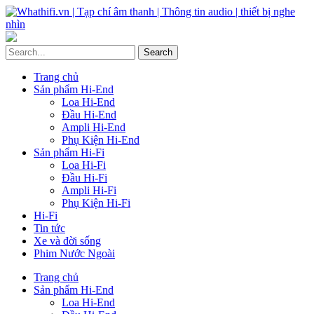
Trang chủ
Sản phẩm Hi-End
Loa Hi-End
Đầu Hi-End
Ampli Hi-End
Phụ Kiện Hi-End
Sản phẩm Hi-Fi
Loa Hi-Fi
Đầu Hi-Fi
Ampli Hi-Fi
Phụ Kiện Hi-Fi
Hi-Fi
Tin tức
Xe và đời sống
Phim Nước Ngoài
Trang chủ
Sản phẩm Hi-End
Loa Hi-End