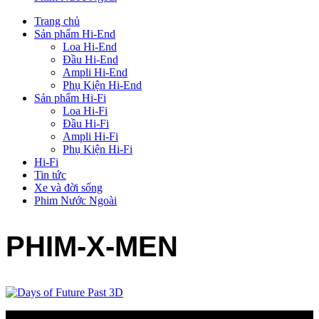
Trang chủ
Sản phẩm Hi-End
Loa Hi-End
Đầu Hi-End
Ampli Hi-End
Phụ Kiện Hi-End
Sản phẩm Hi-Fi
Loa Hi-Fi
Đầu Hi-Fi
Ampli Hi-Fi
Phụ Kiện Hi-Fi
Hi-Fi
Tin tức
Xe và đời sống
Phim Nước Ngoài
PHIM-X-MEN