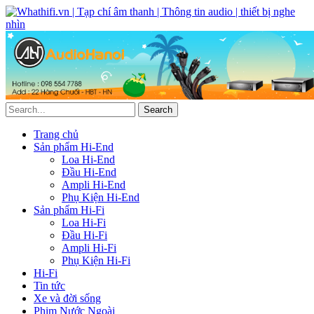
Trang chủ
Sản phẩm Hi-End
Loa Hi-End
Đầu Hi-End
Ampli Hi-End
Phụ Kiện Hi-End
Sản phẩm Hi-Fi
Loa Hi-Fi
Đầu Hi-Fi
Ampli Hi-Fi
Phụ Kiện Hi-Fi
Hi-Fi
Tin tức
Xe và đời sống
Phim Nước Ngoài