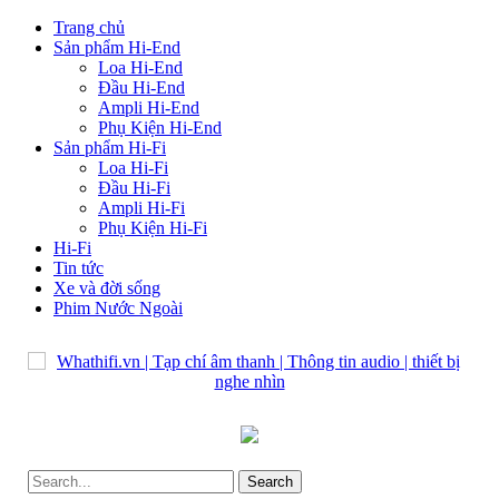
Trang chủ
Sản phẩm Hi-End
Loa Hi-End
Đầu Hi-End
Ampli Hi-End
Phụ Kiện Hi-End
Sản phẩm Hi-Fi
Loa Hi-Fi
Đầu Hi-Fi
Ampli Hi-Fi
Phụ Kiện Hi-Fi
Hi-Fi
Tin tức
Xe và đời sống
Phim Nước Ngoài