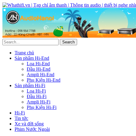
Trang chủ
Sản phẩm Hi-End
Loa Hi-End
Đầu Hi-End
Ampli Hi-End
Phụ Kiện Hi-End
Sản phẩm Hi-Fi
Loa Hi-Fi
Đầu Hi-Fi
Ampli Hi-Fi
Phụ Kiện Hi-Fi
Hi-Fi
Tin tức
Xe và đời sống
Phim Nước Ngoài