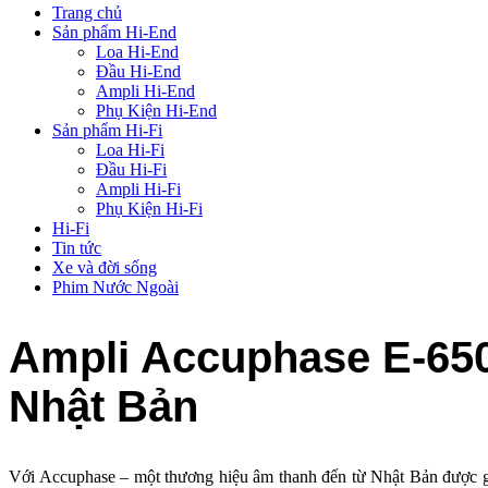
Trang chủ
Sản phẩm Hi-End
Loa Hi-End
Đầu Hi-End
Ampli Hi-End
Phụ Kiện Hi-End
Sản phẩm Hi-Fi
Loa Hi-Fi
Đầu Hi-Fi
Ampli Hi-Fi
Phụ Kiện Hi-Fi
Hi-Fi
Tin tức
Xe và đời sống
Phim Nước Ngoài
Ampli Accuphase E-650:
Nhật Bản
Với Accuphase – một thương hiệu âm thanh đến từ Nhật Bản được giớ