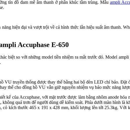
hững tín đồ đam mê âm thanh ở phân khúc tầm trùng. Mẫu
ampli Acc
se.
ăng hiện đại và vượt trội về cả hình thức lẫn hiệu suất âm thanh. Wha
u ampli Accuphase E-650
hác biệt so với những model tiền nhiệm ra mắt trước đó. Model ampl
.
ồ VU truyền thống được thay thế bằng hai bộ đèn LED chỉ báo. Đặt ở 
D thay thế cho đồng hồ VU vẫn giữ nguyên nhiệm vụ báo mức năng lượn
g thiết kế của Accuphase, với mặt trước được làm bằng nhôm anode hó
 không quá trơn để người dùng dễ kiểm soát. Phía dưới màn hình là k
, có kích thước 465 x 191 x 428 mm, khối lượng lên tới 25.3kg. Với k