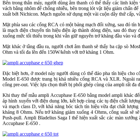
Bên trong thân máy, người dùng âm thanh có thể thấy các linh kiện
vách bằng nhôm để chống nhiễu, bên trong lót vật liệu giảm chấn để 
xuất bởi Nichicon. Mạch nguồn sử dụng một vài cuộn dây thứ cấp, và
Mặt phía sau các cổng RCA có một bảng mạch đối xứng, sau đó tín 
là mạch điện chuyển tín hiệu điện áp thành dòng điện, sau đó thay 
xuống mức tối thiểu trong khi vẫn giữ nguyên trở kháng đầu vào và đ
Mặt khác ở tầng đầu ra, người chơi âm thanh sẽ thấy ba cặp sò Mosf
Ohm và tối đa lên đến 150W/kênh với trở kháng 1 Ohm.
Đặc biệt hơn, ở model này người dùng có thể đảo pha tín hiệu cho 
Model E-650 được trang bị khá nhiều cổng RCA và XLR. Ngoài ra,
cổng pre-out. Việc lựa chọn thiết bị phối ghép cùng của ampli rất 
Khi thay thế mẫu ampli Accuphase E-650 bằng model ampli khác đến t
áp hình xuyến với điện dung lớn, kết hợp cùng các tụ điện chất 
và mạch class D, với khả năng bóc tách tín hiệu vừa đạt chất lượng
kháng 8 Ohms. Nếu trở kháng giảm xuống 4 Ohms, công suất sẽ sẽ 
Push-pull. Ampli Bladelius Saga I thể hiện xuất sắc các màn xướng â
Accuphase E-650 .