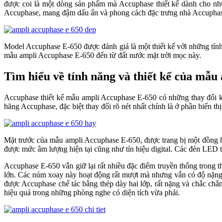
được coi là một dòng sản phẩm mà Accuphase thiết kế dành cho n
Accuphase, mang đậm dấu ấn và phong cách đặc trưng nhà Accupha
Model Accuphase E-650 được đánh giá là một thiết kế với những tính n
mẫu ampli Accuphase E-650 đến từ đất nước mặt trời mọc này.
Tìm hiểu về tính năng và thiết kế của mẫ
Accuphase thiết kế mẫu ampli Accuphase E-650 có những thay đổi k
hãng Accuphase, đặc biệt thay đổi rõ nét nhất chính là ở phần hiển thị
Mặt trước của mẫu ampli Accuphase E-650, được trang bị một đồng h
được mức âm lượng hiện tại cũng như tín hiệu digital. Các đèn LE
Accuphase E-650 vẫn giữ lại rất nhiều đặc điểm truyền thống tron
lớn. Các núm xoay này hoạt động rất mượt mà nhưng vẫn có độ nặng,
được Accuphase chế tác bằng thép dày hai lớp, rất nặng và chắc chắn
hiệu quả trong những phòng nghe có diện tích vừa phải.