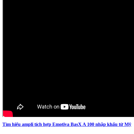
Tìm hiểu ampli tích hợp Emotiva BasX A 100 nhập khẩu từ Mỹ