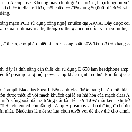
hác của Accuphase. Khoang máy chính giữa là nơi đặt mạch nguồn với
ai chiếc tụ điện rất lớn, mỗi chiếc có điện dung 50,000 μF, được sản
riêng.
một bảng mạch PCB sử dụng công nghệ khuếch đại AAVA. Đây được coi
 vào quá trình này mà hệ thống có thể giảm nhiễu ồn và méo tín hiệu
 đối cao, cho phép thiết bị tạo ra công suất 30W/kênh ở trở kháng 8
h, đây là tính năng cần thiết khi sử dụng E-650 làm headphone amp.
hiệu từ preamp sang một power-amp khác mạnh mẽ hơn khi dùng các
…
là ampli Bladelius Saga I. Bên cạnh việc được trang bị sẵn một biến
 I còn được thiết kế với mạch khuếch đại là sự hài hòa của mạch class A
ó mức công suất đầu ra tương đối lớn, lên tới 450W mỗi kênh khi trở
độ Single ended còn đầu ghi Amp A preamps lại hoạt động ở chế độ
n nhất. Bladelius là một sự lựa chọn tuyệt vời để thay thế cho ampli