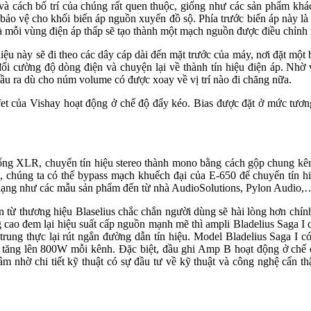
 và cách bố trí của chúng rất quen thuộc, giống như các sản phẩm k
bảo vệ cho khối biến áp nguồn xuyến đồ sộ. Phía trước biến áp này là h
 mỗi vùng điện áp thấp sẽ tạo thành một mạch nguồn được điều chỉnh 
hiệu này sẽ đi theo các dây cáp dài đến mặt trước của máy, nơi đặt 
đổi cường độ dòng điện và chuyện lại về thành tín hiệu điện áp. Nhờ
ầu ra dù cho núm volume có được xoay về vị trí nào đi chăng nữa.
et của Vishay hoạt động ở chế độ đẩy kéo. Bias được đặt ở mức tương
cổng XLR, chuyển tín hiệu stereo thành mono bằng cách gộp chung kên
 chúng ta có thể bypass mạch khuếch đại của E-650 để chuyển tín 
đa dạng như các mẫu sản phẩm đến từ nhà AudioSolutions, Pylon Audio,
ừ thương hiệu Blaselius chắc chắn người dùng sẽ hài lòng hơn chính 
lượng cao đem lại hiệu suất cấp nguồn mạnh mẽ thì ampli Bladelius Saga
 trung thực lại rút ngắn đường dẫn tín hiệu. Model Bladelius Saga I c
tăng lên 800W mỗi kênh. Đặc biệt, đầu ghi Amp B hoạt động ở chế 
m nhờ chi tiết kỹ thuật có sự đầu tư về kỹ thuật và công nghệ cẩn thậ