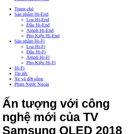
Trang chủ
Sản phẩm Hi-End
Loa Hi-End
Đầu Hi-End
Ampli Hi-End
Phụ Kiện Hi-End
Sản phẩm Hi-Fi
Loa Hi-Fi
Đầu Hi-Fi
Ampli Hi-Fi
Phụ Kiện Hi-Fi
Hi-Fi
Tin tức
Xe và đời sống
Phim Nước Ngoài
Ấn tượng với công
nghệ mới của TV
Samsung QLED 2018