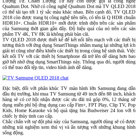
Lượng Tử. Chấm Lượng Tử hay còn được gọi là công nghệ
Qualtum Dot. Nhờ có công nghệ Qualtum Dot mà TV QLED 2018
có thể tái tạo tới 1 tỷ sắc màu khác nhau. Bên cạnh đó, TV QLED
2018 còn được trang bị công nghệ tiên tiến, có tên là Q HDR chuẩn
HDR10+. Chuẩn HDR10+ mới được trình diện trên các sản phẩm
của Samsung thời gian gần đây. Độ hiệu quả của nó trên các sản
phẩm TV 4K, TV 8K là không phải bàn cãi.
TV QLED 2018 được thiết kế để kết nối liền mạch với các thiết bị
tương thích với ứng dụng SmartThings nhằm mang lại những lợi ích
giải trí cũng như điều khiển các thiết bị trong cùng hệ sinh thái. Việc
kết nối TV với các thiết bị Smartphone đã trở lên dễ dàng hơn bao
giờ hết nhờ ứng dụng SmartThings này. Thông qua đó, người dùng
có thể trao đổi tệp tin, video hình ảnh dễ dàng.
Đặc biệt, đối với phân khúc TV màn hình lớn Samsung đang dẫn
đầu thị trường, khi mua TV Samsung từ 49 inch đến 88 inch, khách
hàng sẽ có cơ hội nhận được các ưu đãi trả góp 0%, 12 tháng sử
dụng miễn phí bộ ứng dụng cao cấp Fim+, FPT Play, Clip TV, Pop
Kids, Home Karaoke và bộ quà tặng bia Budweiser 24 lon với 6
chiếc ly thủy tinh cao cấp.
Chắc chắn với sự đột phá này của Samsung, người dùng sẽ có được
những trải nghiệm xem thú vị và ấn tượng với những khung hình
sống động.