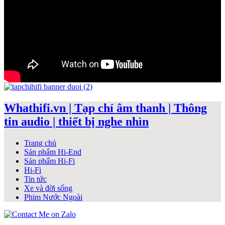
Whathifi.vn | Tạp chí âm thanh | Thông
tin audio | thiết bị nghe nhìn
Trang chủ
Sản phẩm Hi-End
Sản phẩm Hi-Fi
Hi-Fi
Tin tức
Xe và đời sống
Phim Nước Ngoài