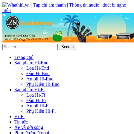
Trang chủ
Sản phẩm Hi-End
Loa Hi-End
Đầu Hi-End
Ampli Hi-End
Phụ Kiện Hi-End
Sản phẩm Hi-Fi
Loa Hi-Fi
Đầu Hi-Fi
Ampli Hi-Fi
Phụ Kiện Hi-Fi
Hi-Fi
Tin tức
Xe và đời sống
Phim Nước Ngoài