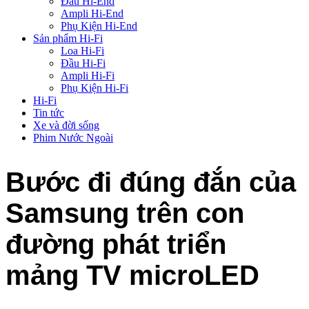
Đầu Hi-End
Ampli Hi-End
Phụ Kiện Hi-End
Sản phẩm Hi-Fi
Loa Hi-Fi
Đầu Hi-Fi
Ampli Hi-Fi
Phụ Kiện Hi-Fi
Hi-Fi
Tin tức
Xe và đời sống
Phim Nước Ngoài
Bước đi đúng đắn của
Samsung trên con
đường phát triển
mảng TV microLED