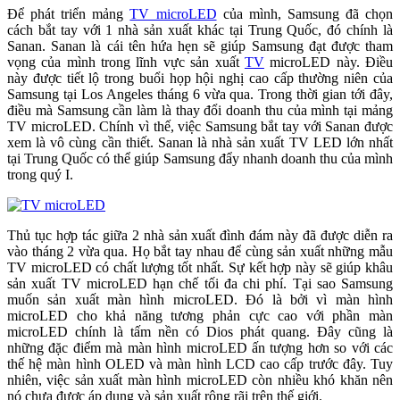
Để phát triển mảng
TV microLED
của mình, Samsung đã chọn
cách bắt tay với 1 nhà sản xuất khác tại Trung Quốc, đó chính là
Sanan. Sanan là cái tên hứa hẹn sẽ giúp Samsung đạt được tham
vọng của mình trong lĩnh vực sản xuất
TV
microLED này. Điều
này được tiết lộ trong buổi họp hội nghị cao cấp thường niên của
Samsung tại Los Angeles tháng 6 vừa qua. Trong thời gian tới đây,
điều mà Samsung cần làm là thay đổi doanh thu của mình tại mảng
TV microLED. Chính vì thế, việc Samsung bắt tay với Sanan được
xem là vô cùng cần thiết. Sanan là nhà sản xuất TV LED lớn nhất
tại Trung Quốc có thể giúp Samsung đẩy nhanh doanh thu của mình
trong quý I.
Thủ tục hợp tác giữa 2 nhà sản xuất đình đám này đã được diễn ra
vào tháng 2 vừa qua. Họ bắt tay nhau để cùng sản xuất những mẫu
TV microLED có chất lượng tốt nhất. Sự kết hợp này sẽ giúp khâu
sản xuất TV microLED hạn chế tối đa chi phí. Tại sao Samsung
muốn sản xuất màn hình microLED. Đó là bởi vì màn hình
microLED cho khả năng tương phản cực cao với phần màn
microLED chính là tấm nền có Dios phát quang. Đây cũng là
những đặc điểm mà màn hình microLED ấn tượng hơn so với các
thế hệ màn hình OLED và màn hình LCD cao cấp trước đây. Tuy
nhiên, việc sản xuất màn hình microLED còn nhiều khó khăn nên
nó chưa được áp dụng và sản xuất rộng rãi trên thế giới.