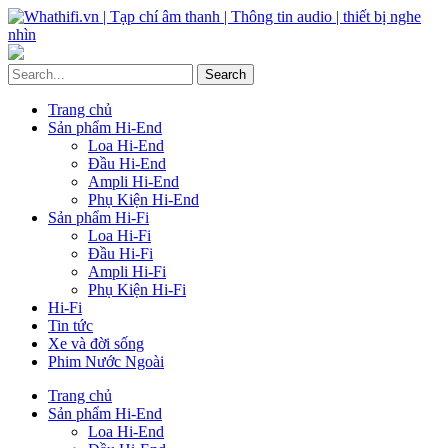
Trang chủ
Sản phẩm Hi-End
Loa Hi-End
Đầu Hi-End
Ampli Hi-End
Phụ Kiện Hi-End
Sản phẩm Hi-Fi
Loa Hi-Fi
Đầu Hi-Fi
Ampli Hi-Fi
Phụ Kiện Hi-Fi
Hi-Fi
Tin tức
Xe và đời sống
Phim Nước Ngoài
Trang chủ
Sản phẩm Hi-End
Loa Hi-End