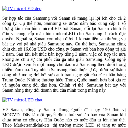
Sự hợp tác của Samsung với Sanan sẽ mang lại lợi ích cho cả 2
công ty. Cụ thể hơn, Samsung sẽ được đảm bảo cung cấp 1 số
lượng lớn màn hình microLED bởi Sanan, đổi lại Sanan chính là
đơn vị cung cấp màn hình microLED cho Samsung 1 cách độc
quyền. Ngoài ra, Sanan còn nhận được 1 khoản tiền sau thương vụ
bắt tay với gã nhà giàu Samsung này. Cụ thể hơn, Samsung cũng
chịu chi tới 16,83tr USD cho công ty Sanan với bản hợp động trị giá
3 năm. Sau khi kết thúc bản hợp đồng 3 năm, việc có hợp tác nữa
không sẽ chịu sự chi phối của gã nhà giàu Samsung. Công nghệ
LED được xem là một mảng chủ đạo mà Samsung theo đuổi trong
nhiều năm qua. Tuy nhiên Samsung chưa thực sự đạt được sự thành
công như mong đợi bởi sự cạnh tranh gay gắt của các nhãn hàng
Trung Quốc. Những thương hiệu Trung Quốc mạnh hơn bởi giá rẻ
và nguồn cung dồi dào hơn. Chính vì thế, Samsung bắt tay với
Sanan hòng thay đổi doanh thu của mình trong mảng này.
Về Sanan, công ty Sanan Trung Quốc đã chạy 150 đơn vị
MOCVD. Đây là một quyết định thực sự táo bạo của Sanan khi
chưa từng có công ty Hàn Quốc nào có mức đầu tư lớn như thế.
Theo MarketsandMarkets, thị trường micro LED sẽ tăng từ mức