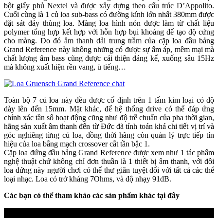
bột giấy phủ Nextel và được xây dựng theo cấu trúc D’Appolito.
Cuối cùng là 1 củ loa sub-bass có đường kính lớn nhất 380mm được
đặt sát đáy thùng loa. Màng loa hình nón được làm từ chất liệu
polymer tổng hợp kết hợp với hỗn hợp bụi khoáng để tạo độ cứng
cho màng. Do đó âm thanh dải trung trầm của cặp loa đầu bảng
Grand Reference này không những có được sự ấm áp, mềm mại mà
chất lượng âm bass cũng được cải thiện đáng kể, xuống sâu 15Hz
mà không xuất hiện rền vang, ù tiếng…
Toàn bộ 7 củ loa này đều được cố định trên 1 tấm kim loại có độ
dày lên đến 15mm. Mặt khác, để hệ thống drive có thể đáp ứng
chính xác tần số hoạt động cũng như độ trễ chuẩn của pha thời gian,
hãng sản xuất âm thanh đến từ Đức đã tính toán khá chi tiết vị trí và
góc nghiêng từng củ loa, đồng thời hãng còn quản lý trực tiếp tín
hiệu của loa bằng mạch crossover cắt tần bậc 1.
Cặp loa đứng đầu bảng Grand Reference được xem như 1 tác phẩm
nghệ thuật chứ không chỉ đơn thuần là 1 thiết bị âm thanh, với đôi
loa đứng này người chơi có thể thư giãn tuyệt đối với tất cả các thể
loại nhạc. Loa có trở kháng 7Ohms, và độ nhạy 91dB.
Các bạn có thể tham khảo các sản phẩm khác tại đây