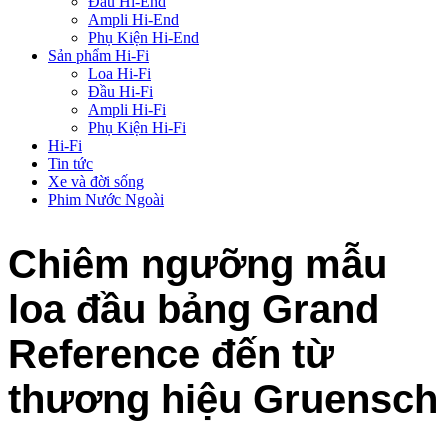
Đầu Hi-End
Ampli Hi-End
Phụ Kiện Hi-End
Sản phẩm Hi-Fi
Loa Hi-Fi
Đầu Hi-Fi
Ampli Hi-Fi
Phụ Kiện Hi-Fi
Hi-Fi
Tin tức
Xe và đời sống
Phim Nước Ngoài
Chiêm ngưỡng mẫu
loa đầu bảng Grand
Reference đến từ
thương hiệu Gruensch