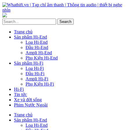
Trang chủ
Sản phẩm Hi-End
Loa Hi-End
Đầu Hi-End
Ampli Hi-End
Phụ Kiện Hi-End
Sản phẩm Hi-Fi
Loa Hi-Fi
Đầu Hi-Fi
Ampli Hi-Fi
Phụ Kiện Hi-Fi
Hi-Fi
Tin tức
Xe và đời sống
Phim Nước Ngoài
Trang chủ
Sản phẩm Hi-End
Loa Hi-End