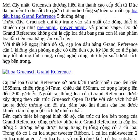
Mới đây nhất, Gruensch thương hiệu âm thanh cao cấp đến từ Đức
đã tạo nên 1 cơn sốt cho giới chơi audio bằng sự kiện ra mắt cặp
loa
đầu bảng Grand Reference
5 đường tiếng.
Trước đây, Gruensch chỉ tập trung vào sản xuất các dòng thiết bị
khuếch đại như
pre ampli
,
power ampli
, và phono stage. Do đó
Grand Reference không chỉ là cặp loa đầu bảng mà còn là sản phẩm
loa đầu tiên của hãng sản xuất này.
Với thiết kế ngoại hình đồ sộ, cặp loa đầu bảng Grand Reference
cần 1 không gian phòng nghe có diện tích cực kỳ lớn để có thể phát
huy tốt những tính năng, công nghệ cũng như hiệu suất được tích
hợp bên trong.
Cụ thể loa Grand Reference sở hữu kích thước chiều cao lên đến
1555mm, chiều rộng 347mm, chiều dài 650mm, có trọng lượng lên
đến 200kg/chiếc. Ngoài ra, thùng loa của Grand Reference được
xây dựng theo cấu trúc Gruensch Open Baffle với các vách hở để
tạo ra được trường âm tối ưu, đảm bảo âm thanh của loa được
khuếch tán rộng một cách tự nhiên nhất.
Bên cạnh thiết kế ngoại hình đồ sộ, cấu trúc củ loa bên trong của
Grand Reference cũng cực kỳ phức tạp. Grand Reference là cặp loa
đứng 5 đường tiếng được hãng trang bị tổng cộng có 7 củ loa.
Trong đó có 1 củ loa super tweeter Ribbon, 1 củ loa mid-tweeter, 2
củ loa midrange, 2 củ loa bass và cuối cùng là 1 củ loa sub-bass.