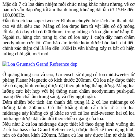
Mặc dù 7 củ loa đảm nhiệm mỗi chức năng khác nhau nhưng về cơ
bản nó vẫn đáp ứng tốt âm thanh trong khoảng dải tần từ 15Hz đến
100.000Hz.
Đầu tiên củ loa super tweeter Ribbon chuyên bóc tách âm thanh dải
cao và dải siêu cao. Màng củ loa được làm từ vật liệu có độ mỏng
tối đa, độ dày chỉ có 0.006mm, trọng lượng củ loa gần như bằng 0.
Ngoài ra, hãng còn trang bị cho củ loa này 1 cuộn dây nam châm
neodymium cực lớn đảm bảo âm treble luôn được bóc tách chi tiết,
chính xác thậm chí là lên đến 100kHz vẫn không xảy ra bất cứ hiện
tượng chói gắt, mệt mọi.
Ở quãng trung cao và cao, Gruensch sử dụng củ loa mid-tweeter từ
phẳng Planar Magnetic có kích thước 200mm. Củ loa này được thiết
kế có dạng hình vuông được đặt theo phương thẳng đứng. Màng loa
lưỡng cực kết hợp với hệ thống nam châm neodymium push-pull
mang đến chất âm trong sáng, và đầy ngọt ngào.
Đảm nhiệm bóc tách âm thanh dải trung là 2 củ loa midrange có
đường kính 250mm. Có thể khẳng định cấu trúc ở 2 củ loa
midrange này không có gì khác so với củ loa mid-tweeter, hai củ loa
midrange được đặt cân đối theo chiều ngang của loa.
Nếu như 2 củ loa midrange được thiết kế theo dạng hình vuông thì
2 củ loa bass của Grand Reference lại được thiết kế theo dạng hình
nón có đường kính 220mm. Màng củ loa này được làm từ chất liệu