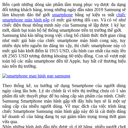
Bên cạnh những dòng sản phẩm tầm trung phục vụ được đa dạng
đối tượng khách hàng, trong những ngày đầu năm 2019 Samsung sẽ
làm khuynh đảo thế giới
smartphone
bằng sự kiện ra mắt
chiếc
smartphone màn hình gập
có mức giá tương đối cao. Và có vẻ như
chiếc điện thoại thông minh này của Samsung sẽ lập được 1 kỷ lục
mới, đánh bại toàn bộ hệ thống smartphone trên trị trường thế giới.
Samsung khá kín tiếng trong việc công bố chính thức thời gian cũng
như mức giá bán của chiếc smartphone màn hình cong này, tuy
nhiên dựa trên nguồn tin đáng tin cậy, thì chiếc smartphone này có
mức giá bán khởi điểm là 1915 USD, cấu hình cao nhất của máy lên
tới 2565 USD tương đương khoảng 60 triệu đồng. Con số vượt mặt
toàn bộ các mẫu smartphone đến từ Apple, hay bất cứ thương hiệu
nào trên thị trường.
Theo thống kê, xu hướng sử dụng Smartphone của người dùng
ngày càng lâu hơn. Lý do chính là vì trên thị trường chưa có 1 sản
phẩm đủ sức thuyết phục để họ nâng cấp sản phẩm của mình. Chiếc
Samsung Smartphone màn hình gập tới đây hứa hẹn sẽ là một sự
nâng cấp của nhiều người dùng. Về mục đích của việc trình làng
chiếc Smartphone Samsung màn hình gập này đó là cải thiện đáng
kể doanh số của hãng đang bị sụt giảm trầm trọng trong thời gian
vừa qua.
Nhìn những hình ảnh đầu tiên được rò rỉ từ hãng, nhiều người chơi