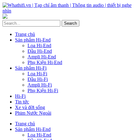
Trang chủ
Sản phẩm Hi-End
Loa Hi-End
Đầu Hi-End
Ampli Hi-End
Phụ Kiện Hi-End
Sản phẩm Hi-Fi
Loa Hi-Fi
Đầu Hi-Fi
Ampli Hi-Fi
Phụ Kiện Hi-Fi
Hi-Fi
Tin tức
Xe và đời sống
Phim Nước Ngoài
Trang chủ
Sản phẩm Hi-End
Loa Hi-End