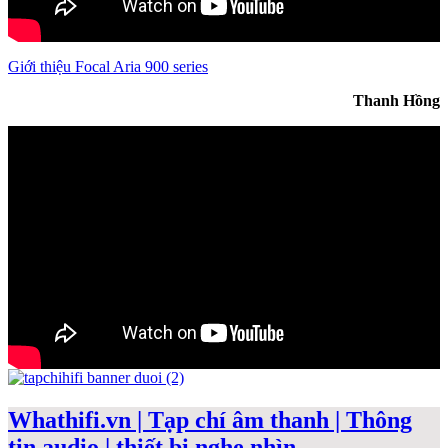
Giới thiệu Focal Aria 900 series
Thanh Hồng
Whathifi.vn | Tạp chí âm thanh | Thông
tin audio | thiết bị nghe nhìn