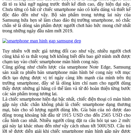
đã tỏ ra khá ngỡ ngàng trước thiết kế đỉnh cao, đầy hiện đại này.
Chưa từng có bất cứ chiếc smartphone nào có kiểu dáng và thiết kế
độc đáo đến như vậy. Bộ sản phẩm trong tương lai này của
Samsung hứa hẹn sẽ làm chao đảo thị trường smartphone, nó chắc
chắn sẽ là dòng sản phẩm được người chơi háo hức mong chờ nhất
trong những ngày đầu năm mới 2019.
Tuy nhiên với mức giá tương đối cao như vậy, nhiều người chơi
cũng khá tỏ ra thất vọng bởi không biết đến bao giờ mình mới được
chạm tay vào chiếc smartphone màn hình cong này.
Cũng giống như chiến lược của smarphone Note Edge, Samsung
sản xuất ra phiên bản smartphone màn hình bẻ cong này với mục
đích tạo dựng được vị trí ngày càng lớn mạnh của mình trên thị
trường smartphone, đây sẽ là dòng kim chỉ nam cho người dùng
thấy được những gì hãng có thể làm và từ đó hoàn thiện từng bước
các sản phẩm trong tương lai.
Là chiếc smartphone hiện đại bậc nhất, chiếc điện thoại có màn hình
gập này chắc chắn không phải là chiếc smartphone dạng thương
mại, bán cho số lượng người dùng lớn. Gía bán của nó được dao
động trong khoảng bắt đầu từ 1915 USD cho đến 2565 USD cho
cấu hình cao nhất. Nhiều người cũng đặt ra câu hỏi tại sao 2 mức
giá này lại khác nhau đến như vậy cách nhau tới 500USD. Câu trả
lời sẽ được diễn giải khi chiếc smartphone màn hình gập này được