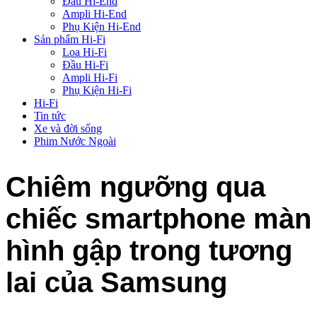
Đầu Hi-End
Ampli Hi-End
Phụ Kiện Hi-End
Sản phẩm Hi-Fi
Loa Hi-Fi
Đầu Hi-Fi
Ampli Hi-Fi
Phụ Kiện Hi-Fi
Hi-Fi
Tin tức
Xe và đời sống
Phim Nước Ngoài
Chiêm ngưỡng qua
chiếc smartphone màn
hình gập trong tương
lai của Samsung