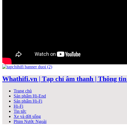
Whathifi.vn | Tạp chí âm thanh | Thông tin 
Trang chủ
Sản phẩm Hi-End
Sản phẩm Hi-Fi
Hi-Fi
Tin tức
Xe và đời sống
Phim Nước Ngoài