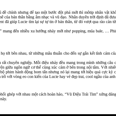
ủ đề chính nhưng để tạo một bước đột phá mới thì môtip nhân vật kh
 mê của bản thân bằng âm nhạc và vũ đạo. Nhân duyên trời định đã đưa
nt đã giúp Lucie tìm lại sự tự tin ở bản thân, từ đó vượt qua rào cản
m” mang đến nhiều xu hướng nhảy mới như popping, múa bale, … Phim
khi họ tới bên nhau, từ những mâu thuẫn cho đến sự gắn kết tình cảm củ
 rất chuyên nghiệp. Mỗi điệu nhảy đều mang trong mình những câu c
quyện giữa ngôn ngữ cơ thể cùng xúc cảm ở bên trong nội tâm. Với nhi
ộ phim hành động bom tấn nhưng nó lại mang tới hiệu quả cực kỳ cao
 trồ với vòng eo con kiến của Lucie hay vẻ đẹp trai, cool ngầu của anh
 phối ghép với nhau một cách hoàn hảo, “Vũ Điệu Trái Tim” xứng đáng 
 này.