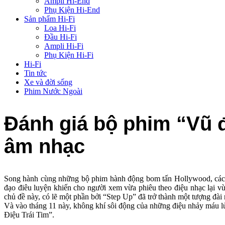
Ampli Hi-End
Phụ Kiện Hi-End
Sản phẩm Hi-Fi
Loa Hi-Fi
Đầu Hi-Fi
Ampli Hi-Fi
Phụ Kiện Hi-Fi
Hi-Fi
Tin tức
Xe và đời sống
Phim Nước Ngoài
Đánh giá bộ phim “Vũ 
âm nhạc
Song hành cùng những bộ phim hành động bom tấn Hollywood, các b
đạo điêu luyện khiến cho người xem vừa phiêu theo điệu nhạc lại vừa
chủ đề này, có lẽ một phần bởi “Step Up” đã trở thành một tượng đài 
Và vào tháng 11 này, không khí sôi động của những điệu nhảy máu l
Điệu Trái Tim”.