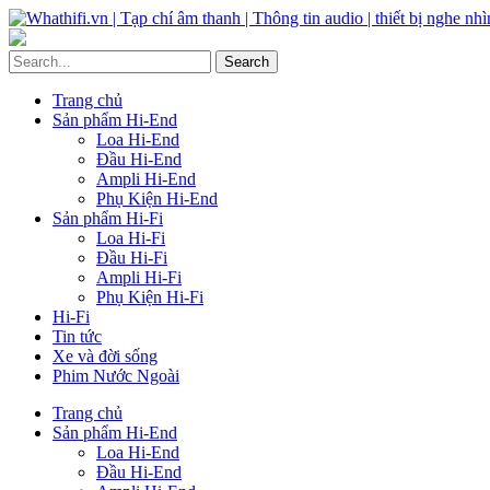
Trang chủ
Sản phẩm Hi-End
Loa Hi-End
Đầu Hi-End
Ampli Hi-End
Phụ Kiện Hi-End
Sản phẩm Hi-Fi
Loa Hi-Fi
Đầu Hi-Fi
Ampli Hi-Fi
Phụ Kiện Hi-Fi
Hi-Fi
Tin tức
Xe và đời sống
Phim Nước Ngoài
Trang chủ
Sản phẩm Hi-End
Loa Hi-End
Đầu Hi-End