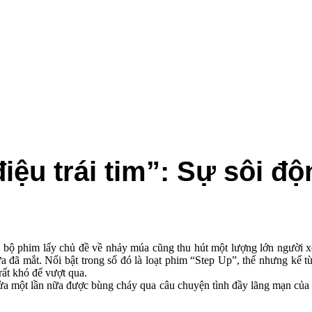
điệu trái tim”: Sự sôi 
ộ phim lấy chủ đề về nhảy múa cũng thu hút một lượng lớn người xem
 đã mắt. Nổi bật trong số đó là loạt phim “Step Up”, thế nhưng kể từ
rất khó để vượt qua.
ửa một lần nữa được bùng cháy qua câu chuyện tình đầy lãng mạn của