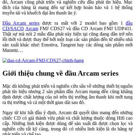
đó, Arcam cũng phát triển và nghiên cứu đầu phát tín hiệu. Mục
đích của hãng là mang đến sự kết hợp hoàn hảo và 1 hệ thống
truyền tải và khuếch đại âm thanh ăn ý.
Đầu Arcam series
được ra mắt với 2 model bao gồm 1
đầu
CD/SACD
Arcam
FMJ CDS27 và đầu CD Arcam FMJ UDP411.
Thật sự mà nói 2 mẫu đầu phát này hiện tại cũng đang dần trở nên
lỗi thời và được thay thế bởi một loạt các sản phẩm đến từ nhiều nhà
sản xuất khác như: Emotiva, Tangent hay các dòng sản phẩm mới
Marantz…
Giới thiệu chung về đầu Arcam series
Mặc dù không phát triển và nghiên cứu sâu về những thiết bị nguồn
phát tín hiệu nhưng 2 sản phẩm đầu Arcam mang đến cũng khẳng
định được chất lượng của nó trên thị trường âm thanh khi mới tung
ra thị trường và cả một thời gian dài sau đó.
Ngay từ khi bắt đầu ý định, Arcam đã quyết tâm mang đến những
chiếc CD có giá thành vừa phải và chất lượng thuộc dòng Hifi cao
cấp. Những linh kiện được dùng để sản xuất đã được chọn lọc và
nghiên cứu rất kỹ càng, trong đó có nhiều linh kiện là do hãng tự
phát triển và chế tạo.