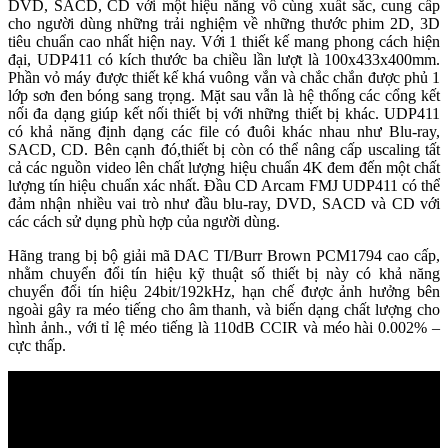
DVD, SACD, CD với một hiệu năng vô cùng xuất sắc, cung cấp
cho người dùng những trải nghiệm về những thước phim 2D, 3D
tiêu chuẩn cao nhất hiện nay. Với 1 thiết kế mang phong cách hiện
đại, UDP411 có kích thước ba chiều lần lượt là 100x433x400mm.
Phần vỏ máy được thiết kế khá vuông vắn và chắc chắn được phủ 1
lớp sơn đen bóng sang trọng. Mặt sau vẫn là hệ thống các cổng kết
nối đa dạng giúp kết nối thiết bị với những thiết bị khác. UDP411
có khả năng định dạng các file có đuôi khác nhau như Blu-ray,
SACD, CD. Bên cạnh đó,thiết bị còn có thể nâng cấp uscaling tất
cả các nguồn video lên chất lượng hiệu chuẩn 4K đem đến một chất
lượng tín hiệu chuẩn xác nhất. Đầu CD Arcam FMJ UDP411 có thể
đảm nhận nhiều vai trò như đầu blu-ray, DVD, SACD và CD với
các cách sử dụng phù hợp của người dùng.
Hãng trang bị bộ giải mã DAC TI/Burr Brown PCM1794 cao cấp,
nhằm chuyển đổi tín hiệu kỹ thuật số thiết bị này có khả năng
chuyển đổi tín hiệu 24bit/192kHz, hạn chế được ảnh hưởng bên
ngoài gây ra méo tiếng cho âm thanh, và biến dạng chất lượng cho
hình ảnh., với tỉ lệ méo tiếng là 110dB CCIR và méo hài 0.002% –
cực thấp.