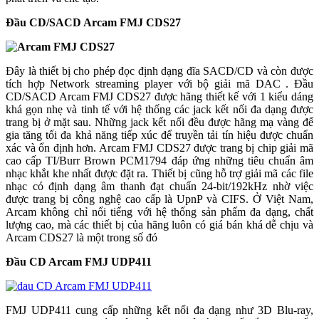
Đầu CD/SACD Arcam FMJ CDS27
Đây là thiết bị cho phép đọc định dạng đĩa SACD/CD và còn được
tích hợp Network streaming player với bộ giải mã DAC . Đầu
CD/SACD Arcam FMJ CDS27 được hãng thiết kế với 1 kiểu dáng
khá gọn nhẹ và tinh tế với hệ thống các jack kết nối đa dạng được
trang bị ở mặt sau. Những jack kết nối đều được hãng mạ vàng để
gia tăng tối đa khả năng tiếp xúc để truyền tải tín hiệu được chuẩn
xác và ổn định hơn. Arcam FMJ CDS27 được trang bị chip giải mã
cao cấp TI/Burr Brown PCM1794 đáp ứng những tiêu chuẩn âm
nhạc khắt khe nhất được đặt ra. Thiết bị cũng hỗ trợ giải mã các file
nhạc có định dạng âm thanh đạt chuẩn 24-bit/192kHz nhờ việc
được trang bị công nghệ cao cấp là UpnP và CIFS. Ở Việt Nam,
Arcam không chỉ nổi tiếng với hệ thống sản phẩm đa dạng, chất
lượng cao, mà các thiết bị của hãng luôn có giá bán khá dễ chịu và
Arcam CDS27 là một trong số đó
Đầu CD Arcam FMJ UDP411
FMJ UDP411 cung cấp những kết nối đa dạng như 3D Blu-ray,