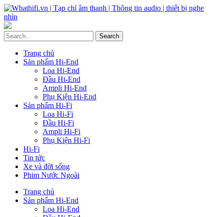
Trang chủ
Sản phẩm Hi-End
Loa Hi-End
Đầu Hi-End
Ampli Hi-End
Phụ Kiện Hi-End
Sản phẩm Hi-Fi
Loa Hi-Fi
Đầu Hi-Fi
Ampli Hi-Fi
Phụ Kiện Hi-Fi
Hi-Fi
Tin tức
Xe và đời sống
Phim Nước Ngoài
Trang chủ
Sản phẩm Hi-End
Loa Hi-End