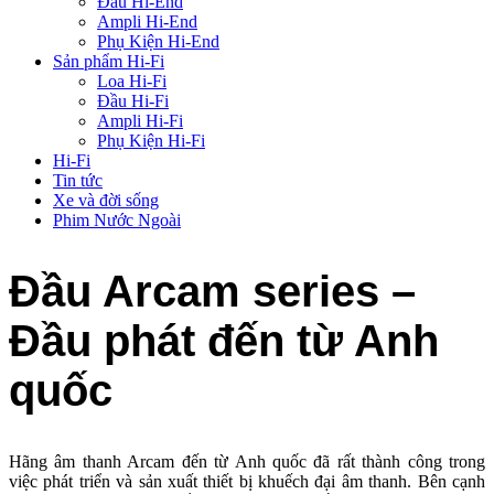
Đầu Hi-End
Ampli Hi-End
Phụ Kiện Hi-End
Sản phẩm Hi-Fi
Loa Hi-Fi
Đầu Hi-Fi
Ampli Hi-Fi
Phụ Kiện Hi-Fi
Hi-Fi
Tin tức
Xe và đời sống
Phim Nước Ngoài
Đầu Arcam series –
Đầu phát đến từ Anh
quốc
Hãng âm thanh Arcam đến từ Anh quốc đã rất thành công trong
việc phát triển và sản xuất thiết bị khuếch đại âm thanh. Bên cạnh