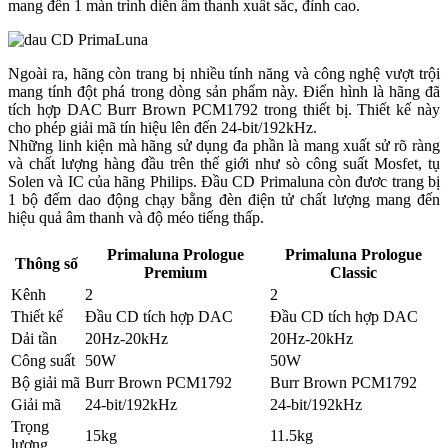
mang đến 1 màn trình diễn âm thanh xuất sắc, đỉnh cao.
Ngoài ra, hãng còn trang bị nhiều tính năng và công nghệ vượt trội
mang tính đột phá trong dòng sản phẩm này. Điển hình là hãng đã
tích hợp DAC Burr Brown PCM1792 trong thiết bị. Thiết kế này
cho phép giải mã tín hiệu lên đến 24-bit/192kHz.
Những linh kiện mà hãng sử dụng đa phần là mang xuất sử rõ ràng
và chất lượng hàng đầu trên thế giới như sò công suất Mosfet, tụ
Solen và IC của hãng Philips. Đầu CD Primaluna còn đươc trang bị
1 bộ đếm dao động chạy bằng đèn điện tử chất lượng mang đến
hiệu quả âm thanh và độ méo tiếng thấp.
Primaluna Prologue
Primaluna Prologue
Thông số
Premium
Classic
Kênh
2
2
Thiết kế
Đầu CD tích hợp DAC
Đầu CD tích hợp DAC
Dải tần
20Hz-20kHz
20Hz-20kHz
Công suất
50W
50W
Bộ giải mã
Burr Brown PCM1792
Burr Brown PCM1792
Giải mã
24-bit/192kHz
24-bit/192kHz
Trọng
15kg
11.5kg
lượng