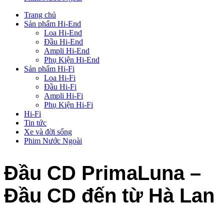
Trang chủ
Sản phẩm Hi-End
Loa Hi-End
Đầu Hi-End
Ampli Hi-End
Phụ Kiện Hi-End
Sản phẩm Hi-Fi
Loa Hi-Fi
Đầu Hi-Fi
Ampli Hi-Fi
Phụ Kiện Hi-Fi
Hi-Fi
Tin tức
Xe và đời sống
Phim Nước Ngoài
Đầu CD PrimaLuna –
Đầu CD đến từ Hà Lan