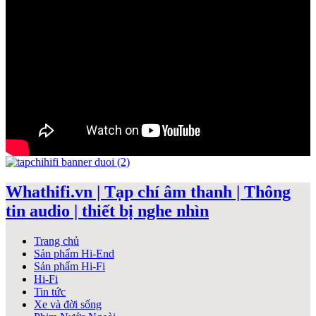
Whathifi.vn | Tạp chí âm thanh | Thông
tin audio | thiết bị nghe nhìn
Trang chủ
Sản phẩm Hi-End
Sản phẩm Hi-Fi
Hi-Fi
Tin tức
Xe và đời sống