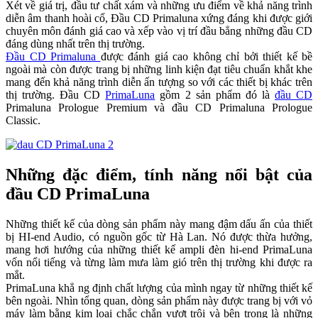
Xét về giá trị, đầu tư chất xám và những ưu điểm về khả năng trình
diễn âm thanh hoài cổ, Đầu CD Primaluna xứng đáng khi được giới
chuyên môn đánh giá cao và xếp vào vị trí đầu bẳng những đầu CD
đáng dùng nhất trên thị trường.
Đầu CD Primaluna
được đánh giá cao không chỉ bởi thiết kế bề
ngoài mà còn được trang bị những linh kiện đạt tiêu chuẩn khắt khe
mang đến khả năng trình diễn ấn tượng so với các thiết bị khác trên
thị trường. Đầu CD
PrimaLuna
gồm 2 sản phẩm đó là
đầu CD
Primaluna Prologue Premium và đầu CD Primaluna Prologue
Classic.
Những đặc điểm, tính năng nổi bật của
đầu CD PrimaLuna
Những thiết kế của dòng sản phẩm này mang đậm dấu ấn của thiết
bị HI-end Audio, có nguồn gốc từ Hà Lan. Nó được thừa hưởng,
mang hơi hướng của những thiết kế ampli đèn hi-end PrimaLuna
vốn nổi tiếng và từng làm mưa làm gió trên thị trường khi được ra
mắt.
PrimaLuna khẳ ng định chất lượng của mình ngay từ những thiết kế
bên ngoài. Nhìn tổng quan, dòng sản phẩm này được trang bị với vỏ
máy làm bằng kim loại chắc chắn vượt trội và bên trong là những