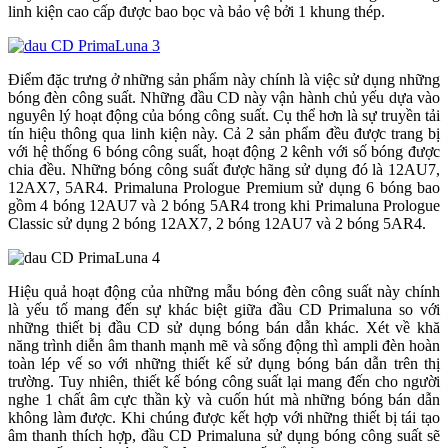
linh kiện cao cấp được bao bọc và bảo vệ bởi 1 khung thép.
Điểm đặc trưng ở những sản phẩm này chính là việc sử dụng những
bóng đèn công suất. Những đầu CD này vận hành chủ yếu dựa vào
nguyên lý hoạt động của bóng công suất. Cụ thể hơn là sự truyền tải
tín hiệu thông qua linh kiện này. Cả 2 sản phẩm đều được trang bị
với hệ thống 6 bóng công suất, hoạt động 2 kênh với số bóng được
chia đều. Những bóng công suất được hãng sử dụng đó là 12AU7,
12AX7, 5AR4. Primaluna Prologue Premium sử dụng 6 bóng bao
gồm 4 bóng 12AU7 và 2 bóng 5AR4 trong khi Primaluna Prologue
Classic sử dụng 2 bóng 12AX7, 2 bóng 12AU7 và 2 bóng 5AR4.
Hiệu quả hoạt động của những mẫu bóng đèn công suất này chính
là yếu tố mang đến sự khác biệt giữa đầu CD Primaluna so với
những thiết bị đầu CD sử dụng bóng bán dẫn khác. Xét về khă
năng trình diễn âm thanh mạnh mẽ và sống động thì ampli đèn hoàn
toàn lép vế so với những thiết kế sử dụng bóng bán dẫn trên thị
trường. Tuy nhiên, thiết kế bóng công suất lại mang đến cho người
nghe 1 chất âm cực thần kỳ và cuốn hút mà những bóng bán dẫn
không làm được. Khi chúng được kết hợp với những thiết bị tái tạo
âm thanh thích hợp, đầu CD Primaluna sử dụng bóng công suất sẽ