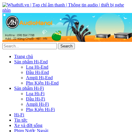
Trang chủ
Sản phẩm Hi-End
Loa Hi-End
Đầu Hi-End
Ampli Hi-End
Phụ Kiện Hi-End
Sản phẩm Hi-Fi
Loa Hi-Fi
Đầu Hi-Fi
Ampli Hi-Fi
Phụ Kiện Hi-Fi
Hi-Fi
Tin tức
Xe và đời sống
Phim Nước Ngoài