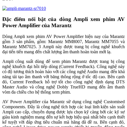
Đặc điểm nổi bật của dòng Ampli xem phim AV
Power Amplifier của Marantz
Dòng Ampli xem phim AV Power Amplifier hiện nay của Marantz
gồm 3 sản phẩm, gồm: Marantz MM8007, Marantz MM7055 và
Marantz MM7025. 3 Ampli này được trang bị công nghê khuếch
đại tiến tiến mang đến chất lượng âm thanh hoàn toàn mới lạ.
Ampli công suất dùng để xem phim Marantz được trang bị công
nghệ khuếch đại hồi tiếp dòng (Current Feedback). Công nghệ này
có độ tương thích hoàn hảo với các công nghệ Audio mang đến khả
năng tái tạo âm thanh với băng thông rộng ở tốc độ cao. Bên cạnh
đó, Current Feedback hỗ trợ tốt cho công nghệ định dạng DTS
Master Audio và công nghệ Dobly TrueHD mang đến âm thanh
vòm đa chiều cho hệ thống xem phim.
AV Power Amplifier của Marantz sử dụng công nghệ Customised
Components. Đây là công nghệ tích hợp các loại linh kiện sản xuất
Ampli cao cấp, chuyên dụng được lựa chọn kỹ càng bởi các kỹ sư
giàu kinh nghiệm mang đến sự kết hợp hiệu quả nhất bên cạnh thiết
kế tuyệt vời đáp ứng tiêu chuẩn mà hãng đã đề ra. Bên cạnh đó,