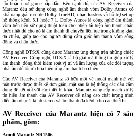
tấn hoặc chơi game hấp dẫn. Bên cạnh đó, các AV Receiver của
Marantz đều sử dụng công nghệ âm thanh vòm Dolby Atmos có
khả năng giải mã file Dolby TrueHD, nhạc lossless và hỗ trợ set up
hệ thống kênh 5.1 hoặc 7.1. Dolby Atmos là công nghệ âm thành
vòm tiên tiến sử dụng thuật toán cho phép tái hiện âm thanh chân
thực nhất dù cho nó là âm thanh di chuyển liên tục trong không gian
đa chiều, giúp tạo cho người dùng cảm giác âm thanh vòm sống
động và chân thưc.
Công nghệ DTS:X cũng đươc Marantz ứng dụng trên những chiếc
AV Receiver. Công nghệ DTS:X là bộ giải mã thông tin giúp xử lý
âm thanh, đồng thời kiểm soát vị trí và âm lượng của các đối tượng
phát âm để tối ưu hóa hiệu ứng âm thanh ba chiều.
Các AV Receiver của Marantz sở hữu một vẻ ngoài mạnh mẽ với
mặt trước được thiết kế đơn giản, mặt sau là hệ thống các đầu cắm
dùng để kết nối với các thiết bị khác. Marantz nâng cấp mạch xử lý
tín hiệu âm thanh của AV Receiver để nâng cao chất lượng trình
diễn âm nhạc 2 kênh stereo và âm thanh đa kênh cho các thiết bị.
AV Receiver của Marantz hiện có 7 sản
phẩm, gồm:
Ampli Marantz NR1506