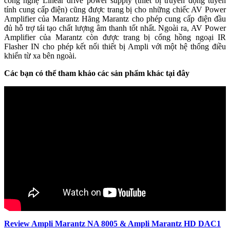
công nghệ Linear drive power supply (thiết bị truyền động tuyến
tính cung cấp điện) cũng được trang bị cho những chiếc AV Power
Amplifier của Marantz Hãng Marantz cho phép cung cấp điện đầu
đủ hỗ trợ tái tạo chất lượng âm thanh tốt nhất. Ngoài ra, AV Power
Amplifier của Marantz còn được trang bị cổng hồng ngoại IR
Flasher IN cho phép kết nối thiết bị Ampli với một hệ thống điều
khiển từ xa bên ngoài.
Các bạn có thể tham khảo các sản phẩm khác tại đây
Review Ampli Marantz NA 8005 & Ampli Marantz HD DAC1