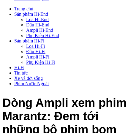
Trang chủ
Sản phẩm Hi-End
Loa Hi-End
Đầu Hi-End
Ampli Hi-End
Phụ Kiện Hi-End
Sản phẩm Hi-Fi
Loa Hi-Fi
Đầu Hi-Fi
Ampli Hi-Fi
Phụ Kiện Hi-Fi
Hi-Fi
Tin tức
Xe và đời sống
Phim Nước Ngoài
Dòng Ampli xem phim
Marantz: Đem tới
những bộ phim bom