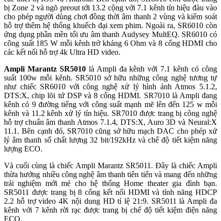
bị Zone 2 và ngõ preout tới 13.2 cộng với 7.1 kênh tín hiệu đàu vào
cho phép người dùng chơi đồng thời âm thanh 2 vùng và kiểm soát
hỗ trợ thêm hệ thống khuếch đại xem phim. Ngoài ra, SR6010 còn
ứng dụng phần mền tối ưu âm thanh Audysey MultEQ. SR6010 có
công suất 185 W mỗi kênh trở kháng 6 Ohm và 8 cổng HDMI cho
các kết nối hỗ trợ 4k Ultra HD video.
Ampli Marantz SR5010
là Ampli đa kênh với 7.1 kênh có công
suất 100w mỗi kênh. SR5010 sở hữu những công nghệ tương tự
như chiếc SR6010 với công nghệ xử lý hình ảnh Atmos 5.1.2,
DTS:X, chip lõi tứ DSP và 8 cổng HDMI. SR7010 là Ampli đang
kênh có 9 đường tiếng với công suất mạnh mẽ lên đến 125 w mỗi
kênh và 11.2 kênh xử lý tín hiệu. SR7010 được trang bị công nghệ
hỗ trợ chuẩn âm thanh Atmos 7.1.4, DTS:X, Auro 3D và Neural:X
11.1. Bên cạnh đó, SR7010 cũng sở hữu mạch DAC cho phép xử
lý âm thanh số chất lượng 32 bit/192kHz và chế độ tiết kiệm năng
lượng ECO.
Và cuối cùng là chiếc Ampli Marantz SR5011. Đây là chiếc Ampli
thừa hưởng nhiều công nghệ âm thanh tiên tiến và mang đến những
trải nghiệm mới mẻ cho hệ thống Home theater gia đình bạn.
SR5011 được trang bị 8 cổng kết nối HDMI và tính năng HDCP
2.2 hỗ trợ video 4K nội dung HD tỉ lệ 21:9. SR5011 là Ampli đa
kênh với 7 kênh rời rạc được trang bị chế độ tiết kiệm điện năng
ECO.