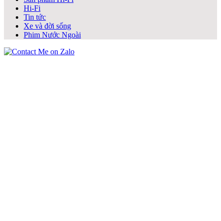
Hi-Fi
Tin tức
Xe và đời sống
Phim Nước Ngoài