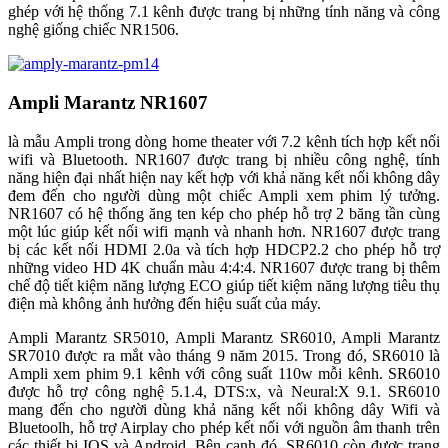
ghép với hệ thống 7.1 kênh được trang bị những tính năng và công
nghệ giống chiếc NR1506.
Ampli Marantz NR1607
là mẫu Ampli trong dòng home theater với 7.2 kênh tích hợp kết nối
wifi và Bluetooth. NR1607 được trang bị nhiều công nghệ, tính
năng hiện đại nhất hiện nay kết hợp với khả năng kết nối không dây
đem đến cho người dùng một chiếc Ampli xem phim lý tưởng.
NR1607 có hệ thống ăng ten kép cho phép hỗ trợ 2 băng tần cùng
một lúc giúp kết nối wifi mạnh và nhanh hơn. NR1607 được trang
bị các kết nối HDMI 2.0a và tích hợp HDCP2.2 cho phép hỗ trợ
những video HD 4K chuẩn màu 4:4:4. NR1607 được trang bị thêm
chế độ tiết kiệm năng lượng ECO giúp tiết kiệm năng lượng tiêu thụ
điện mà không ảnh hưởng đến hiệu suất của máy.
Ampli Marantz SR5010, Ampli Marantz SR6010, Ampli Marantz
SR7010 được ra mắt vào tháng 9 năm 2015. Trong đó, SR6010 là
Ampli xem phim 9.1 kênh với công suất 110w mỗi kênh. SR6010
được hỗ trợ công nghệ 5.1.4, DTS:x, và Neural:X 9.1. SR6010
mang đến cho người dùng khả năng kết nối không dây Wifi và
Bluetoolh, hỗ trợ Airplay cho phép kết nối với nguồn âm thanh trên
các thiết bị IOS và Android. Bên cạnh đó, SR6010 còn được trang