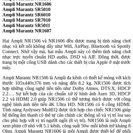
Ampli Marantz NR1606
Ampli Marantz SR5010
Ampli Marantz SR6010
Ampli Marantz SR7010
Ampli Marantz SR5011
Ampli Marantz NR1607
Hai Ampli NR1506 và NR1606 đều được trang bị tính năng chơi
nhạc và kết nối không dây như Wifi, AirPlay, Bluetooth và Spotify
Connect. Nhờ vậy mà, hai mẫu Ampli này có thêm tính năng chơi
nhạc trực tuyến chuẩn HD audio, DSD và AIF. Đồng thời, được
trang bị một cổng USB dành cho các thiết bị của Apple ở mặt trước
máy.
Ampli Marantz NR1506 là Ampli đa kênh có thiết kế mỏng với kích
thước 105x440x376 mm và nặng đến 8.2 kg. NR1506 được tích
hợp những công nghệ tiên tiến như Dolby Atmos, DTS:X, HDCP
2.2…. Sự kết hợp của các chuẩn xử lý hình ảnh Auro 3D, HDCP
2.2 và HDMI 2.0 giúp NR1506 có thê tương thích được với công
nghệ hình ảnh tiên tiến 4K Ultra HD. NR1506 có 6 cổng HDMI.
Tính năng Aydyssey MultEQ được tích hợp cho chiếc NR1506 giúp
hệ thống âm thanh có thê tự căn chỉnh các thống số và vị trí loa sao
cho phù hợp với vị trí người ngồi (8 vị trí). NR1506 là một Ampli
xem phim cỡ nhỏ với 5.1 kênh, công suất 50w mỗi kênh trở kháng 8
Ohm. Ampli Marantz NR1606 là một Ampli được thiết kế để phối