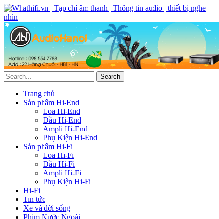
Trang chủ
Sản phẩm Hi-End
Loa Hi-End
Đầu Hi-End
Ampli Hi-End
Phụ Kiện Hi-End
Sản phẩm Hi-Fi
Loa Hi-Fi
Đầu Hi-Fi
Ampli Hi-Fi
Phụ Kiện Hi-Fi
Hi-Fi
Tin tức
Xe và đời sống
Phim Nước Ngoài