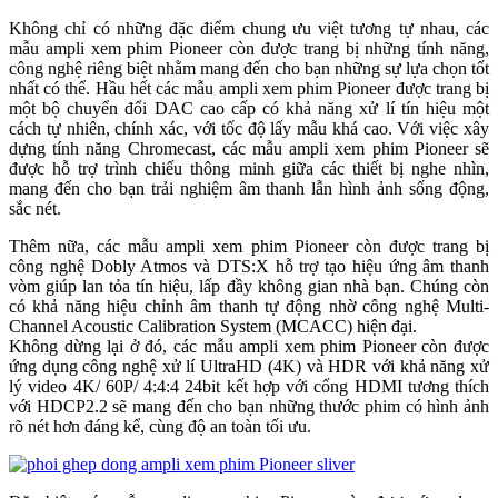
Không chỉ có những đặc điểm chung ưu việt tương tự nhau, các
mẫu ampli xem phim Pioneer còn được trang bị những tính năng,
công nghệ riêng biệt nhằm mang đến cho bạn những sự lựa chọn tốt
nhất có thể. Hầu hết các mẫu ampli xem phim Pioneer được trang bị
một bộ chuyển đổi DAC cao cấp có khả năng xử lí tín hiệu một
cách tự nhiên, chính xác, với tốc độ lấy mẫu khá cao. Với việc xây
dựng tính năng Chromecast, các mẫu ampli xem phim Pioneer sẽ
được hỗ trợ trình chiếu thông minh giữa các thiết bị nghe nhìn,
mang đến cho bạn trải nghiệm âm thanh lẫn hình ảnh sống động,
sắc nét.
Thêm nữa, các mẫu ampli xem phim Pioneer còn được trang bị
công nghệ Dobly Atmos và DTS:X hỗ trợ tạo hiệu ứng âm thanh
vòm giúp lan tỏa tín hiệu, lấp đầy không gian nhà bạn. Chúng còn
có khả năng hiệu chỉnh âm thanh tự động nhờ công nghệ Multi-
Channel Acoustic Calibration System (MCACC) hiện đại.
Không dừng lại ở đó, các mẫu ampli xem phim Pioneer còn được
ứng dụng công nghệ xử lí UltraHD (4K) và HDR với khả năng xử
lý video 4K/ 60P/ 4:4:4 24bit kết hợp với cổng HDMI tương thích
với HDCP2.2 sẽ mang đến cho bạn những thước phim có hình ảnh
rõ nét hơn đáng kể, cùng độ an toàn tối ưu.