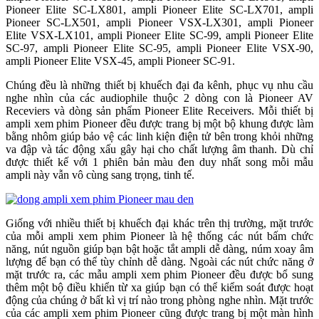
Pioneer Elite SC-LX801, ampli Pioneer Elite SC-LX701, ampli
Pioneer SC-LX501, ampli Pioneer VSX-LX301, ampli Pioneer
Elite VSX-LX101, ampli Pioneer Elite SC-99, ampli Pioneer Elite
SC-97, ampli Pioneer Elite SC-95, ampli Pioneer Elite VSX-90,
ampli Pioneer Elite VSX-45, ampli Pioneer SC-91.
Chúng đều là những thiết bị khuếch đại đa kênh, phục vụ nhu cầu
nghe nhìn của các audiophile thuộc 2 dòng con là Pioneer AV
Receviers và dòng sản phẩm Pioneer Elite Receivers. Mỗi thiết bị
ampli xem phim Pioneer đều được trang bị một bộ khung được làm
bằng nhôm giúp bảo vệ các linh kiện điện tử bên trong khỏi những
va đập và tác động xấu gây hại cho chất lượng âm thanh. Dù chỉ
được thiết kế với 1 phiên bản màu đen duy nhất song mỗi mẫu
ampli này vẫn vô cùng sang trọng, tinh tế.
Giống với nhiều thiết bị khuếch đại khác trên thị trường, mặt trước
của mỗi ampli xem phim Pioneer là hệ thống các nút bấm chức
năng, nút nguồn giúp bạn bật hoặc tắt ampli dễ dàng, núm xoay âm
lượng để bạn có thể tùy chỉnh dễ dàng. Ngoài các nút chức năng ở
mặt trước ra, các mẫu ampli xem phim Pioneer đều được bổ sung
thêm một bộ điều khiển từ xa giúp bạn có thể kiểm soát được hoạt
động của chúng ở bất kì vị trí nào trong phòng nghe nhìn. Mặt trước
của các ampli xem phim Pioneer cũng được trang bị một màn hình