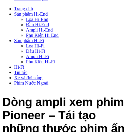
Trang chủ
Sản phẩm Hi-End
Loa Hi-End
Đầu Hi-End
Ampli Hi-End
Phụ Kiện Hi-End
Sản phẩm Hi-Fi
Loa Hi-Fi
Đầu Hi-Fi
Ampli Hi-Fi
Phụ Kiện Hi-Fi
Hi-Fi
Tin tức
Xe và đời sống
Phim Nước Ngoài
Dòng ampli xem phim
Pioneer – Tái tạo
những thước phim ấn