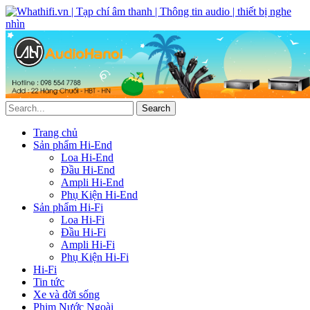
Trang chủ
Sản phẩm Hi-End
Loa Hi-End
Đầu Hi-End
Ampli Hi-End
Phụ Kiện Hi-End
Sản phẩm Hi-Fi
Loa Hi-Fi
Đầu Hi-Fi
Ampli Hi-Fi
Phụ Kiện Hi-Fi
Hi-Fi
Tin tức
Xe và đời sống
Phim Nước Ngoài