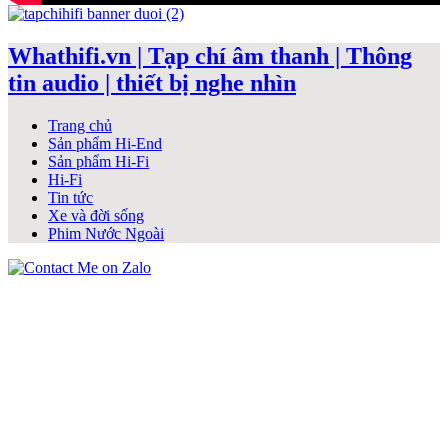
Whathifi.vn | Tạp chí âm thanh | Thông
tin audio | thiết bị nghe nhìn
Trang chủ
Sản phẩm Hi-End
Sản phẩm Hi-Fi
Hi-Fi
Tin tức
Xe và đời sống
Phim Nước Ngoài