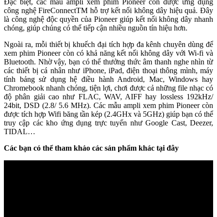
Đặc biệt, các mẫu ampli xem phim Pioneer còn được ứng dụng
công nghệ FireConnectTM hỗ trợ kết nối không dây hiệu quả. Đây
là công nghệ độc quyền của Pioneer giúp kết nối không dây nhanh
chóng, giúp chúng có thể tiếp cận nhiều nguồn tín hiệu hơn.
Ngoài ra, mỗi thiết bị khuếch đại tích hợp đa kênh chuyên dùng để
xem phim Pioneer còn có khả năng kết nối không dây với Wi-fi và
Bluetooth. Nhờ vậy, bạn có thể thưởng thức âm thanh nghe nhìn từ
các thiết bị cá nhân như iPhone, iPad, điện thoại thông mình, máy
tính bảng sử dụng hệ điều hành Android, Mac, Windows hay
Chromebook nhanh chóng, tiện lợi, chơi được cả những file nhạc có
độ phân giải cao như FLAC, WAV, AIFF hay lossless 192kHz/
24bit, DSD (2.8/ 5.6 MHz). Các mẫu ampli xem phim Pioneer còn
được tích hợp Wifi băng tần kép (2.4GHx và 5GHz) giúp bạn có thể
truy cập các kho ứng dụng trực tuyến như Google Cast, Deezer,
TIDAL…
Các bạn có thể tham khảo các sản phẩm khác tại đây