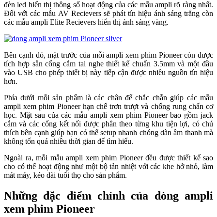
đèn led hiển thị thông số hoạt động của các mẫu ampli rõ ràng nhất.
Đối với các mẫu AV Recievers sẽ phát tín hiệu ánh sáng trắng còn
các mẫu ampli Elite Recievers hiển thị ánh sáng vàng.
Bên cạnh đó, mặt trước của mỗi ampli xem phim Pioneer còn được
tích hợp sẵn cổng cắm tai nghe thiết kế chuẩn 3.5mm và một đầu
vào USB cho phép thiết bị này tiếp cận được nhiều nguồn tín hiệu
hơn.
Phía dưới mỗi sản phẩm là các chân đế chắc chắn giúp các mẫu
ampli xem phim Pioneer hạn chế trơn trượt và chống rung chấn cơ
học. Mặt sau của các mẫu ampli xem phim Pioneer bao gồm jack
cắm và các cổng kết nối được phân theo từng khu tiện lợi, có chú
thích bên cạnh giúp bạn có thể setup nhanh chóng dàn âm thanh mà
không tốn quá nhiều thời gian để tìm hiểu.
Ngoài ra, mỗi mẫu ampli xem phim Pioneer đều được thiết kế sao
cho có thể hoạt động như một bộ tản nhiệt với các khe hở nhỏ, làm
mát máy, kéo dài tuổi thọ cho sản phẩm.
Những đặc điểm chính của dòng ampli
xem phim Pioneer