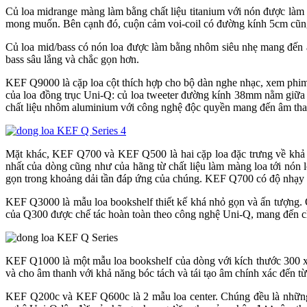
Củ loa midrange màng làm bằng chất liệu titanium với nón được l
mong muốn. Bên cạnh đó, cuộn cảm voi-coil có đường kính 5cm cũ
Củ loa mid/bass có nón loa được làm bằng nhôm siêu nhẹ mang đến âm
bass sâu lắng và chắc gọn hơn.
KEF Q9000 là cặp loa cột thích hợp cho bộ dàn nghe nhạc, xem phim.
của loa đồng trục Uni-Q: củ loa tweeter đường kính 38mm nằm giữa lo
chất liệu nhôm aluminium với công nghệ độc quyền mang đến âm th
Mặt khác, KEF Q700 và KEF Q500 là hai cặp loa đặc trưng về khả n
nhất của dòng cũng như của hãng từ chất liệu làm màng loa tới nón l
gọn trong khoảng dải tần đáp ứng của chúng. KEF Q700 có độ nhạy
KEF Q3000 là mẫu loa bookshelf thiết kế khá nhỏ gọn và ấn tượng
của Q300 được chế tác hoàn toàn theo công nghệ Uni-Q, mang đến chấ
KEF Q1000 là một mẫu loa bookshelf của dòng với kích thước 300 x 
và cho âm thanh với khả năng bóc tách và tái tạo âm chính xác đến từ
KEF Q200c và KEF Q600c là 2 mẫu loa center. Chúng đều là những l