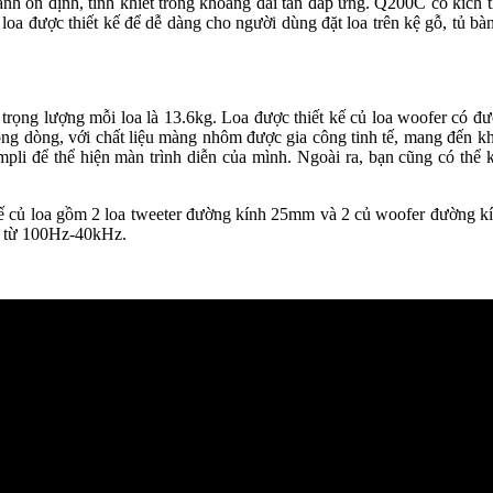
nh ổn định, tinh khiết trong khoảng dải tần đáp ứng. Q200C có kích
a được thiết kế để dễ dàng cho người dùng đặt loa trên kệ gỗ, tủ bàn
ọng lượng mỗi loa là 13.6kg. Loa được thiết kế củ loa woofer có đ
rong dòng, với chất liệu màng nhôm được gia công tinh tế, mang đến k
mpli để thể hiện màn trình diễn của mình. Ngoài ra, bạn cũng có thể k
kế củ loa gồm 2 loa tweeter đường kính 25mm và 2 củ woofer đường k
ần từ 100Hz-40kHz.