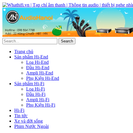
Trang chủ
Sản phẩm Hi-End
Loa Hi-End
Đầu Hi-End
Ampli Hi-End
Phụ Kiện Hi-End
Sản phẩm Hi-Fi
Loa Hi-Fi
Đầu Hi-Fi
Ampli Hi-Fi
Phụ Kiện Hi-Fi
Hi-Fi
Tin tức
Xe và đời sống
Phim Nước Ngoài