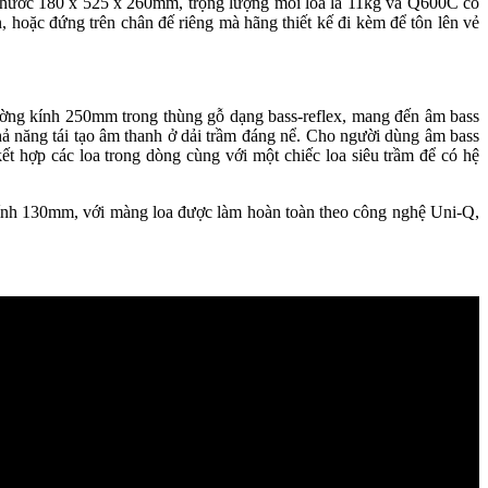
 thước 180 x 525 x 260mm, trọng lượng mỗi loa là 11kg và Q600C có
, hoặc đứng trên chân đế riêng mà hãng thiết kế đi kèm để tôn lên vẻ
ường kính 250mm trong thùng gỗ dạng bass-reflex, mang đến âm bass
hả năng tái tạo âm thanh ở dải trầm đáng nể. Cho người dùng âm bass
ết hợp các loa trong dòng cùng với một chiếc loa siêu trầm để có hệ
ính 130mm, với màng loa được làm hoàn toàn theo công nghệ Uni-Q,