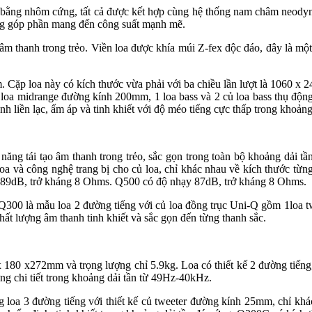
àm bằng nhôm cứng, tất cả được kết hợp cùng hệ thống nam châm neod
ng góp phần mang đến công suất mạnh mẽ.
 thanh trong trẻo. Viền loa được khía múi Z-fex độc đáo, đây là một 
 Cặp loa này có kích thước vừa phải với ba chiều lần lượt là 106
a midrange đường kính 200mm, 1 loa bass và 2 củ loa bass thụ động
anh liền lạc, ấm áp và tinh khiết với độ méo tiếng cực thấp trong khoả
ăng tái tạo âm thanh trong trẻo, sắc gọn trong toàn bộ khoảng dải 
oa và công nghệ trang bị cho củ loa, chỉ khác nhau về kích thước từng
 89dB, trở kháng 8 Ohms. Q500 có độ nhạy 87dB, trở kháng 8 Ohms.
. Q300 là mẫu loa 2 đường tiếng với củ loa đồng trục Uni-Q gồm 1lo
t lượng âm thanh tinh khiết và sắc gọn đến từng thanh sắc.
180 x272mm và trọng lượng chỉ 5.9kg. Loa có thiết kế 2 đường tiếng
ng chi tiết trong khoảng dải tần từ 49Hz-40kHz.
oa 3 đường tiếng với thiết kế củ tweeter đường kính 25mm, chỉ khác