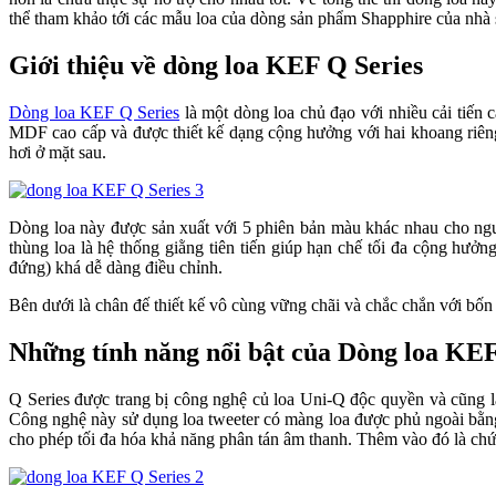
thể tham khảo tới các mẫu loa của dòng sản phẩm Shapphire của nha
Giới thiệu về dòng loa KEF Q Series
Dòng loa KEF Q Series
là một dòng loa chủ đạo với nhiều cải t
MDF cao cấp và được thiết kế dạng cộng hưởng với hai khoang riêng biệt
hơi ở mặt sau.
Dòng loa này được sản xuất với 5 phiên bản màu khác nhau cho 
thùng loa là hệ thống giằng tiên tiến giúp hạn chế tối đa cộng hưở
đứng) khá dễ dàng điều chỉnh.
Bên dưới là chân đế thiết kế vô cùng vững chãi và chắc chắn với bốn
Những tính năng nổi bật của Dòng loa KEF
Q Series được trang bị công nghệ củ loa Uni-Q độc quyền và cũng là
Công nghệ này sử dụng loa tweeter có màng loa được phủ ngoài bằng 
cho phép tối đa hóa khả năng phân tán âm thanh. Thêm vào đó là chức