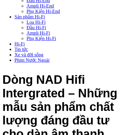
Đầu Hi-End
Ampli Hi-End
Phụ Kiện Hi-End
Sản phẩm Hi-Fi
Loa Hi-Fi
Đầu Hi-Fi
Ampli Hi-Fi
Phụ Kiện Hi-Fi
Hi-Fi
Tin tức
Xe và đời sống
Phim Nước Ngoài
Dòng NAD Hifi
Intergrated – Những
mẫu sản phẩm chất
lượng đáng đầu tư
cho dàn âm thanh