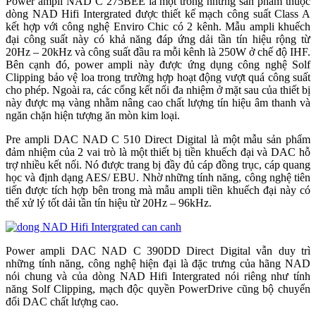
Power ampli NAD C 275BEE là một trong những sản phẩm thuộc
dòng NAD Hifi Intergrated được thiết kế mạch công suất Class A
kết hợp với công nghệ Enviro Chic có 2 kênh. Mẫu ampli khuếch
đại công suất này có khả năng đáp ứng dải tần tín hiệu rộng từ
20Hz – 20kHz và công suất đầu ra mỗi kênh là 250W ở chế độ IHF.
Bên cạnh đó, power ampli này được ứng dụng công nghệ Solf
Clipping bảo vệ loa trong trường hợp hoạt động vượt quá công suất
cho phép. Ngoài ra, các cổng kết nối đa nhiệm ở mặt sau của thiết bị
này được mạ vàng nhằm nâng cao chất lượng tín hiệu âm thanh và
ngăn chặn hiện tượng ăn mòn kim loại.
Pre ampli DAC NAD C 510 Direct Digital là một mẫu sản phẩm
đảm nhiệm của 2 vai trò là một thiết bị tiền khuếch đại và DAC hỗ
trợ nhiều kết nối. Nó được trang bị đầy đủ cáp đồng trục, cáp quang
học và định dạng AES/ EBU. Nhờ những tính năng, công nghệ tiên
tiến được tích hợp bên trong mà mẫu ampli tiền khuếch đại này có
thể xử lý tốt dải tần tín hiệu từ 20Hz – 96kHz.
Power ampli DAC NAD C 390DD Direct Digital vẫn duy trì
những tính năng, công nghệ hiện đại là đặc trưng của hãng NAD
nói chung và của dòng NAD Hifi Intergrated nói riêng như tính
năng Solf Clipping, mạch độc quyền PowerDrive cũng bộ chuyển
đổi DAC chất lượng cao.