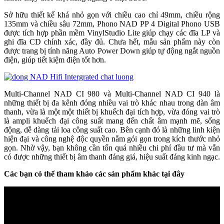
Sở hữu thiết kế khá nhỏ gọn với chiều cao chỉ 49mm, chiều rộng
135mm và chiều sâu 72mm, Phono NAD PP 4 Digital Phono USB
được tích hợp phần mềm VinylStudio Lite giúp chạy các đĩa LP và
ghi đĩa CD chính xác, đầy đủ. Chưa hết, mẫu sản phẩm này còn
được trang bị tính năng Auto Power Down giúp tự động ngắt nguồn
điện, giúp tiết kiệm điện tốt hơn.
Multi-Channel NAD CI 980 và Multi-Channel NAD CI 940 là
những thiết bị đa kênh đóng nhiều vai trò khác nhau trong dàn âm
thanh, vừa là một một thiết bị khuếch đại tích hợp, vừa đóng vai trò
là ampli khuếch đại công suất mang đến chất âm mạnh mẽ, sống
động, dễ dàng tải loa công suất cao. Bên cạnh đó là những linh kiện
hiện đại và công nghệ độc quyền nằm gói gọn trong kích thước nhỏ
gọn. Nhờ vậy, bạn không cần tốn quá nhiều chi phí đầu tư mà vẫn
có được những thiết bị âm thanh đáng giá, hiệu suất đáng kinh ngạc.
Các bạn có thể tham khảo các sản phẩm khác tại đây