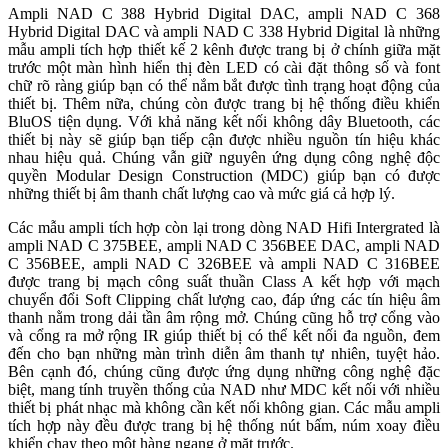
Ampli NAD C 388 Hybrid Digital DAC, ampli NAD C 368
Hybrid Digital DAC và ampli NAD C 338 Hybrid Digital là những
mẫu ampli tích hợp thiết kế 2 kênh được trang bị ở chính giữa mặt
trước một màn hình hiển thị đèn LED có cài đặt thông số và font
chữ rõ ràng giúp bạn có thể nắm bắt được tình trạng hoạt động của
thiết bị. Thêm nữa, chúng còn được trang bị hệ thống điều khiển
BluOS tiện dụng. Với khả năng kết nối không dây Bluetooth, các
thiết bị này sẽ giúp bạn tiếp cận được nhiều nguồn tín hiệu khác
nhau hiệu quả. Chúng vẫn giữ nguyên ứng dụng công nghệ độc
quyền Modular Design Construction (MDC) giúp bạn có được
những thiết bị âm thanh chất lượng cao và mức giá cả hợp lý.
Các mẫu ampli tích hợp còn lại trong dòng NAD Hifi Intergrated là
ampli NAD C 375BEE, ampli NAD C 356BEE DAC, ampli NAD
C 356BEE, ampli NAD C 326BEE và ampli NAD C 316BEE
được trang bị mạch công suất thuần Class A kết hợp với mạch
chuyển đổi Soft Clipping chất lượng cao, đáp ứng các tín hiệu âm
thanh nằm trong dải tần âm rộng mở. Chúng cũng hỗ trợ cổng vào
và cổng ra mở rộng IR giúp thiết bị có thể kết nối đa nguồn, đem
đến cho bạn những màn trình diễn âm thanh tự nhiên, tuyệt hảo.
Bên cạnh đó, chúng cũng được ứng dụng những công nghệ đặc
biệt, mang tính truyền thống của NAD như MDC kết nối với nhiều
thiết bị phát nhạc mà không cần kết nối không gian. Các mẫu ampli
tích hợp này đều được trang bị hệ thống nút bấm, núm xoay điều
khiển chạy theo một hàng ngang ở mặt trước.