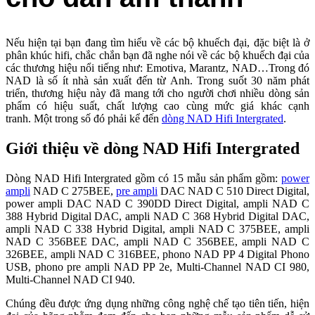
Nếu hiện tại bạn đang tìm hiểu về các bộ khuếch đại, đặc biệt là ở
phân khúc hifi, chắc chắn bạn đã nghe nói về các bộ khuếch đại của
các thương hiệu nổi tiếng như: Emotiva, Marantz, NAD…Trong đó
NAD là số ít nhà sản xuất đến từ Anh. Trong suốt 30 năm phát
triển, thương hiệu này đã mang tới cho người chơi nhiều dòng sản
phẩm có hiệu suất, chất lượng cao cùng mức giá khác cạnh
tranh. Một trong số đó phải kể đến
dòng NAD Hifi Intergrated
.
Giới thiệu về dòng NAD Hifi Intergrated
Dòng NAD Hifi Intergrated gồm có 15 mẫu sản phẩm gồm:
power
ampli
NAD C 275BEE,
pre ampli
DAC NAD C 510 Direct Digital,
power ampli DAC NAD C 390DD Direct Digital, ampli NAD C
388 Hybrid Digital DAC, ampli NAD C 368 Hybrid Digital DAC,
ampli NAD C 338 Hybrid Digital, ampli NAD C 375BEE, ampli
NAD C 356BEE DAC, ampli NAD C 356BEE, ampli NAD C
326BEE, ampli NAD C 316BEE, phono NAD PP 4 Digital Phono
USB, phono pre ampli NAD PP 2e, Multi-Channel NAD CI 980,
Multi-Channel NAD CI 940.
Chúng đều được ứng dụng những công nghệ chế tạo tiên tiến, hiện