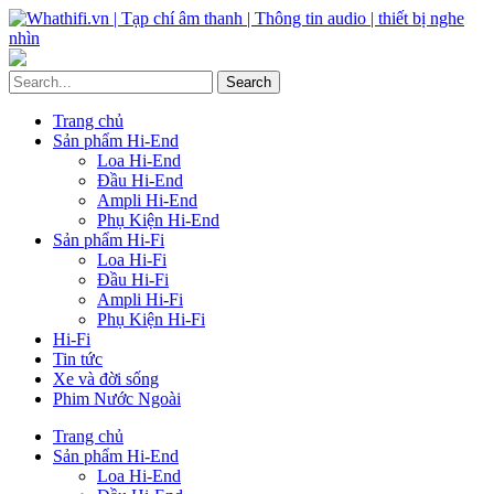
Trang chủ
Sản phẩm Hi-End
Loa Hi-End
Đầu Hi-End
Ampli Hi-End
Phụ Kiện Hi-End
Sản phẩm Hi-Fi
Loa Hi-Fi
Đầu Hi-Fi
Ampli Hi-Fi
Phụ Kiện Hi-Fi
Hi-Fi
Tin tức
Xe và đời sống
Phim Nước Ngoài
Trang chủ
Sản phẩm Hi-End
Loa Hi-End