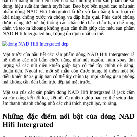
đại của hãng nhằm đem đến cho bạn những mẫu sản phẩm dễ sử
dụng, hiệu suất âm thanh tuyệt hảo. Bao bọc bên ngoài các mẫu sản
phẩm dòng NAD Hifi Intergrated là lớp vỏ làm bằng kim loại có
khả năng chống xước và chống va đập hiệu quả. Phía dưới chúng
được nâng đỡ bởi hệ thống các chân đế chắc chắn hạn chế rung
chấn và tạo ra khoảng không gian cần thiết giúp các mẫu sản phẩm
NAD Hifi Intergrated hoạt động ổn định nhất có thể.
Mặt trước của hầu hết các sản phẩm dòng NAD Hifi Intergrated là
hệ thống các nút bấm chức năng như nút nguồn, núm xoay âm
lượng và các nút điều khiển giúp bạn có thể tùy chỉnh dễ dàng,
thuận tiện. Ngoài ra, một số mẫu còn được trang bị thêm một bộ
điều khiển từ xa giúp bạn có thể tùy chỉnh tại mọi không gian phòng
mà không cần đến bấm trực tiếp tại mặt trước.
Mặt sau của các sản phẩm dòng NAD Hifi Intergrated là jack cắm
và các cổng kết nối loa, kết nối đa nhiệm giúp bạn có thể setup dàn
âm thanh nhanh chóng nhờ các chú thích mạch lạc, rõ ràng.
Những đặc điểm nổi bật của dòng NAD
Hifi Intergrated