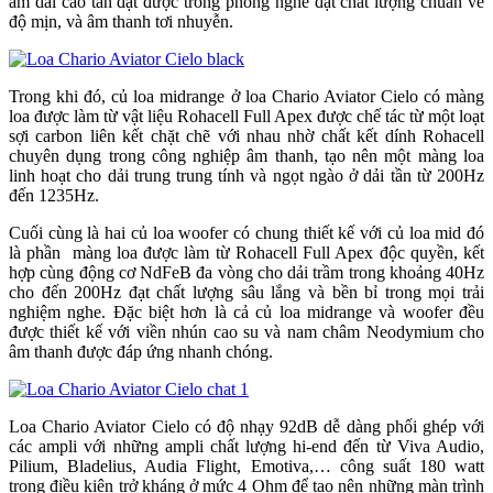
âm dải cao tần đạt được trong phòng nghe đạt chất lượng chuẩn về
độ mịn, và âm thanh tơi nhuyễn.
Trong khi đó, củ loa midrange ở loa Chario Aviator Cielo có màng
loa được làm từ vật liệu Rohacell Full Apex được chế tác từ một loạt
sợi carbon liên kết chặt chẽ với nhau nhờ chất kết dính Rohacell
chuyên dụng trong công nghiệp âm thanh, tạo nên một màng loa
linh hoạt cho dải trung trung tính và ngọt ngào ở dải tần từ 200Hz
đến 1235Hz.
Cuối cùng là hai củ loa woofer có chung thiết kế với củ loa mid đó
là phần màng loa được làm từ Rohacell Full Apex độc quyền, kết
hợp cùng động cơ NdFeB đa vòng cho dải trầm trong khoảng 40Hz
cho đến 200Hz đạt chất lượng sâu lắng và bền bỉ trong mọi trải
nghiệm nghe. Đặc biệt hơn là cả củ loa midrange và woofer đều
được thiết kế với viền nhún cao su và nam châm Neodymium cho
âm thanh được đáp ứng nhanh chóng.
Loa Chario Aviator Cielo có độ nhạy 92dB dễ dàng phối ghép với
các ampli với những ampli chất lượng hi-end đến từ Viva Audio,
Pilium, Bladelius, Audia Flight, Emotiva,… công suất 180 watt
trong điều kiện trở kháng ở mức 4 Ohm để tạo nên những màn trình