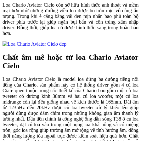
Loa Chario Aviator Cielo còn sở hữu hình thức anh thoát và mềm
mại hơn nhờ những đường viền loa được bo tròn mịn vô cùng ấn
tượng. Trong khi ê căng bằng vải đen mịn nhẵn bao phủ toàn bộ
driver phía trước lại giúp ngăn bụi bẩn và côn trùng xâm nhập
driver. Đồng thời, giúp loa có được hình thức sang trọng hoàn hảo
hơn.
Chất âm mê hoặc từ loa Chario Aviator
Cielo
Loa Chario Aviator Cielo là model loa đứng ba đường tiếng nổi
tiếng của Chario, sản phẩm này có hệ thống driver gồm 4 củ loa
Ciare quen thuộc trong các thiết kế của Chario bao gồm một củ loa
tweeter có đường kính 38mm và hai củ loa woofer, một củ loa
midrange còn lại đều giống nhau về kích thước là 165mm. Dải âm
từ 1235Hz đến 20kHz được củ loa tweeter xử lý khéo léo giúp
người dùng được đắm chìm trong những không gian âm thanh lý
tưởng nhất. Đầu tiên chính là công nghệ ống dẫn sóng T38 ở củ loa
tweeter, đặt củ loa vào trong một họng loa khá nông và có miệng
tròn, góc loa rộng giúp trường âm mở rộng về tính hướng âm, đồng
thời năng lượng tỏa ngoài trục được kiểm soát hiệu quả hơn. Chất