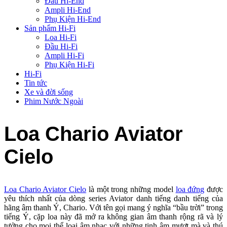
Đầu Hi-End
Ampli Hi-End
Phụ Kiện Hi-End
Sản phẩm Hi-Fi
Loa Hi-Fi
Đầu Hi-Fi
Ampli Hi-Fi
Phụ Kiện Hi-Fi
Hi-Fi
Tin tức
Xe và đời sống
Phim Nước Ngoài
Loa Chario Aviator
Cielo
Loa Chario Aviator Cielo
là một trong những model
loa đứng
được
yêu thích nhất của dòng series Aviator danh tiếng danh tiếng của
hãng âm thanh Ý, Chario. Với tên gọi mang ý nghĩa “bầu trời” trong
tiếng Ý, cặp loa này đã mở ra không gian âm thanh rộng rã và lý
tưởng cho mọi thể loại âm nhạc với những tinh âm mượt mà và thú