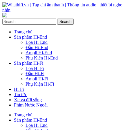
Trang chủ
Sản phẩm Hi-End
Loa Hi-End
Đầu Hi-End
Ampli Hi-End
Phụ Kiện Hi-End
Sản phẩm Hi-Fi
Loa Hi-Fi
Đầu Hi-Fi
Ampli Hi-Fi
Phụ Kiện Hi-Fi
Hi-Fi
Tin tức
Xe và đời sống
Phim Nước Ngoài
Trang chủ
Sản phẩm Hi-End
Loa Hi-End