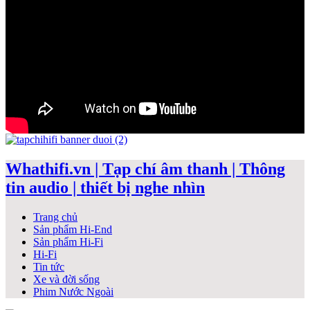
Whathifi.vn | Tạp chí âm thanh | Thông
tin audio | thiết bị nghe nhìn
Trang chủ
Sản phẩm Hi-End
Sản phẩm Hi-Fi
Hi-Fi
Tin tức
Xe và đời sống
Phim Nước Ngoài