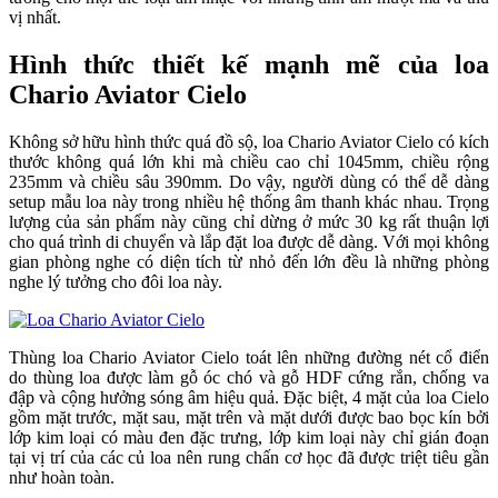
vị nhất.
Hình thức thiết kế mạnh mẽ của loa
Chario Aviator Cielo
Không sở hữu hình thức quá đồ sộ, loa Chario Aviator Cielo có kích
thước không quá lớn khi mà chiều cao chỉ 1045mm, chiều rộng
235mm và chiều sâu 390mm. Do vậy, người dùng có thể dễ dàng
setup mẫu loa này trong nhiều hệ thống âm thanh khác nhau. Trọng
lượng của sản phẩm này cũng chỉ dừng ở mức 30 kg rất thuận lợi
cho quá trình di chuyển và lắp đặt loa được dễ dàng. Với mọi không
gian phòng nghe có diện tích từ nhỏ đến lớn đều là những phòng
nghe lý tưởng cho đôi loa này.
Thùng loa Chario Aviator Cielo toát lên những đường nét cổ điển
do thùng loa được làm gỗ óc chó và gỗ HDF cứng rắn, chống va
đập và cộng hưởng sóng âm hiệu quả. Đặc biệt, 4 mặt của loa Cielo
gồm mặt trước, mặt sau, mặt trên và mặt dưới được bao bọc kín bởi
lớp kim loại có màu đen đặc trưng, lớp kim loại này chỉ gián đoạn
tại vị trí của các củ loa nên rung chấn cơ học đã được triệt tiêu gần
như hoàn toàn.