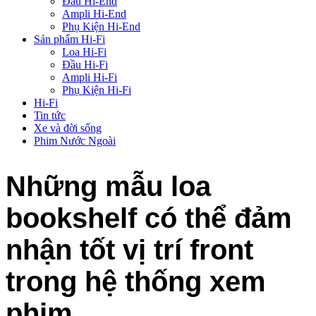
Đầu Hi-End
Ampli Hi-End
Phụ Kiện Hi-End
Sản phẩm Hi-Fi
Loa Hi-Fi
Đầu Hi-Fi
Ampli Hi-Fi
Phụ Kiện Hi-Fi
Hi-Fi
Tin tức
Xe và đời sống
Phim Nước Ngoài
Những mẫu loa
bookshelf có thể đảm
nhận tốt vị trí front
trong hệ thống xem
phim