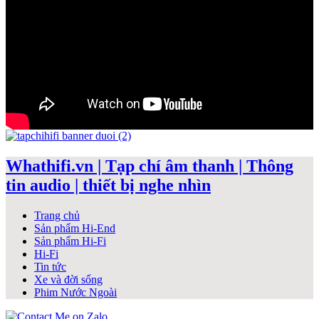
Whathifi.vn | Tạp chí âm thanh | Thông
tin audio | thiết bị nghe nhìn
Trang chủ
Sản phẩm Hi-End
Sản phẩm Hi-Fi
Hi-Fi
Tin tức
Xe và đời sống
Phim Nước Ngoài