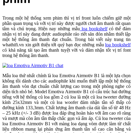
Trong một hệ thống xem phim thì vị trí front luôn chiếm giữ một
phần quan trọng và với vị trí này được người chơi âm thanh rất quan
tâm và chú trọng. Hiện nay những mẫu
loa bookshelf
có thể đảm
nhận vị trí này đang được audiophile ráo riết săn đón nhằm thiết lập
một hệ thống âm thanh đạt chuẩn. Trong bài viết này trang tin
whathifi.vn xin giới thiệu tới quý bạn đọc những mẫu
loa bookshelf
có khả năng tái tạo âm thanh tuyệt vời và đảm nhận tốt vị trí font
trong hệ thống âm thanh.
Mẫu loa thứ nhất chính là loa Emotiva Airmotiv B1 là một lựa chọn
không tồi dành cho các audiophile khi muốn thiết lập một hệ thống
âm thanh vòn đạt chuẩn chất lượng cao trong một phòng nghe có
diện tích nhỏ bé. Model Emotiva Airmotiv B1 có cấu trúc hai đường
tiếng với hệ thống củ loa gồm 2 củ loa là một củ loa tweeter đường
kính 25x32mm và một củ loa woofer đảm nhận tần số thấp có
đường kính 133,3mm. Chất lượng âm thanh của dải tần số từ 48 Hz
– 25 kHz (+/- 3 dB) được loa đáp ứng hoàn hảo với âm cao rõ ràng
và mượt mà còn âm tần thấp chắc gọn và ấm áp. Củ loa tweeter của
loa Emotiva Airmotiv B1 với màng loa dạng vòm được làm từ chất
liệu ribbon mang lại phản ứng âm thanh tần số cao cân bằng và