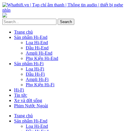
Trang chủ
Sản phẩm Hi-End
Loa Hi-End
Đầu Hi-End
Ampli Hi-End
Phụ Kiện Hi-End
Sản phẩm Hi-Fi
Loa Hi-Fi
Đầu Hi-Fi
Ampli Hi-Fi
Phụ Kiện Hi-Fi
Hi-Fi
Tin tức
Xe và đời sống
Phim Nước Ngoài
Trang chủ
Sản phẩm Hi-End
Loa Hi-End