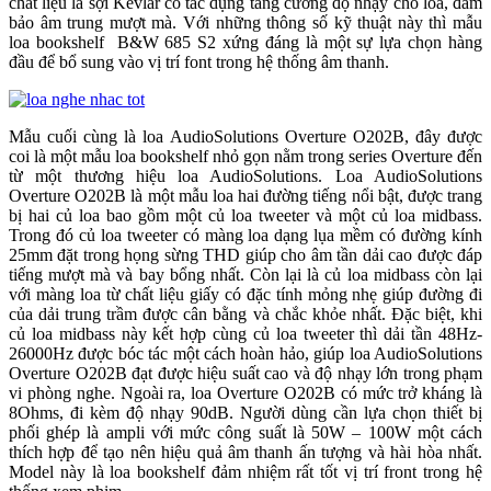
chất liệu là sợi Kevlar có tác dụng tăng cường độ nhạy cho loa, đảm
bảo âm trung mượt mà. Với những thông số kỹ thuật này thì mẫu
loa bookshelf B&W 685 S2 xứng đáng là một sự lựa chọn hàng
đầu để bổ sung vào vị trí font trong hệ thống âm thanh.
Mẫu cuối cùng là loa AudioSolutions Overture O202B, đây được
coi là một mẫu loa bookshelf nhỏ gọn nằm trong series Overture đến
từ một thương hiệu loa AudioSolutions. Loa AudioSolutions
Overture O202B là một mẫu loa hai đường tiếng nổi bật, được trang
bị hai củ loa bao gồm một củ loa tweeter và một củ loa midbass.
Trong đó củ loa tweeter có màng loa dạng lụa mềm có đường kính
25mm đặt trong họng sừng THD giúp cho âm tần dải cao được đáp
tiếng mượt mà và bay bổng nhất. Còn lại là củ loa midbass còn lại
với màng loa từ chất liệu giấy có đặc tính mỏng nhẹ giúp đường đi
của dải trung trầm được cân bằng và chắc khỏe nhất. Đặc biệt, khi
củ loa midbass này kết hợp cùng củ loa tweeter thì dải tần 48Hz-
26000Hz được bóc tác một cách hoàn hảo, giúp loa AudioSolutions
Overture O202B đạt được hiệu suất cao và độ nhạy lớn trong phạm
vi phòng nghe. Ngoài ra, loa Overture O202B có mức trở kháng là
8Ohms, đi kèm độ nhạy 90dB. Người dùng cần lựa chọn thiết bị
phối ghép là ampli với mức công suất là 50W – 100W một cách
thích hợp để tạo nên hiệu quả âm thanh ấn tượng và hài hòa nhất.
Model này là loa bookshelf đảm nhiệm rất tốt vị trí front trong hệ