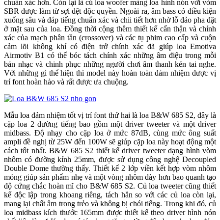
chuẩn xác hơn. Còn lại là củ loa woofer màng loa hình nón với vòm
SBR được làm từ sợi dệt độc quyền. Ngoài ra, âm bass có điều kiện
xuống sâu và đáp tiếng chuẩn xác và chii tiết hơn nhờ lỗ đảo pha đặt
ở mặt sau của loa. Đồng thời cộng thêm thiết kế cẩn thận và chính
xác của mạch phân tần (crossover) và các tụ phim cao cấp và cuộn
cảm lõi không khí có điện trở chính xác đã giúp loa Emotiva
Airmotiv B1 có thể bóc tách chính xác những âm điệu trong mỗi
bản nhạc và chinh phục những người chơi âm thanh kén tai nghe.
Với những gì thể hiện thì model này hoàn toàn đảm nhiệm được vị
trí font hoàn hảo và rất được ưa chuộng.
Mẫu loa đảm nhiệm tốt vị trí font thứ hai là loa B&W 685 S2, đây là
cặp loa 2 đường tiếng bao gồm một driver tweeter và một driver
midbass. Độ nhạy cho cặp loa ở mức 87dB, cùng mức ông suất
ampli đề nghị từ 25W đến 100W sẽ giúp cặp loa này hoạt động một
cách tốt nhất. B&W 685 S2 thiết kế driver tweeter dạng hình vòm
nhôm có đường kính 25mm, được sử dụng công nghệ Decoupled
Double Dome thường thấy. Thiết kế 2 lớp viền kết hợp vòm nhôm
mỏng giúp sản phẩm nhẹ và một vòng nhôm dày hơn bao quanh tạo
độ cứng chắc hoàn mĩ cho B&W 685 S2. Củ loa tweeter cũng thiết
kế độc lập trong khoang riêng, tách hẳn so với các củ loa còn lại,
mang lại chất âm trong trẻo và không bị chói tiếng. Trong khi đó, củ
loa midbass kích thước 165mm được thiết kế theo driver hình nón